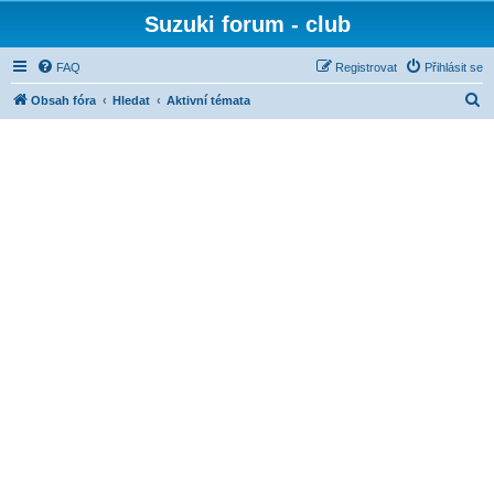
Suzuki forum - club
FAQ
Registrovat
Přihlásit se
H
Obsah fóra
Hledat
Aktivní témata
l
e
d
a
t