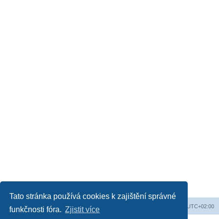
Tato stránka používá cookies k zajištění správné
Obsah fóra
Všechny časy jsou v
UTC+02:00
funkčnosti fóra.
Zjistit více