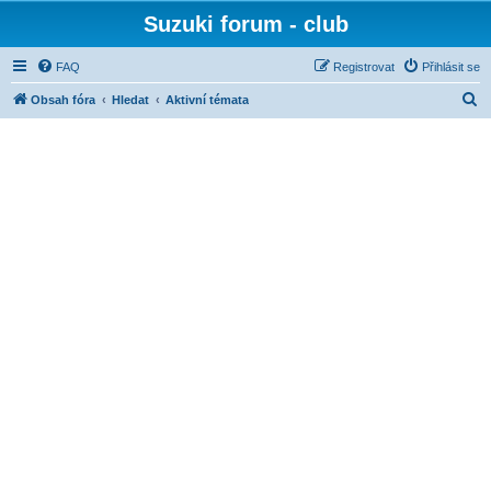
Suzuki forum - club
FAQ
Registrovat
Přihlásit se
H
Obsah fóra
Hledat
Aktivní témata
l
e
d
a
t