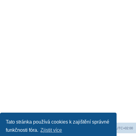
Tato stránka používá cookies k zajištění správné
Obsah fóra
Všechny časy jsou v
UTC+02:00
funkčnosti fóra.
Zjistit více