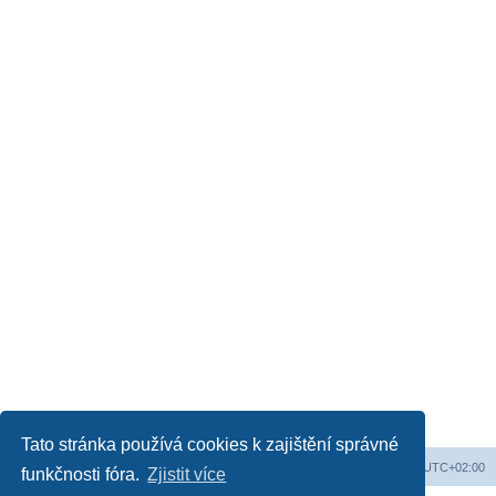
Tato stránka používá cookies k zajištění správné
Obsah fóra
Všechny časy jsou v
UTC+02:00
funkčnosti fóra.
Zjistit více