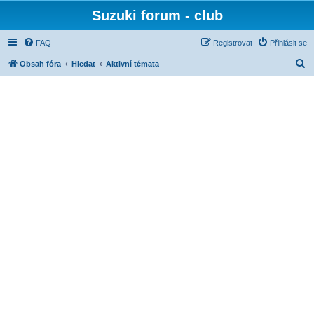
Suzuki forum - club
FAQ
Registrovat
Přihlásit se
H
Obsah fóra
Hledat
Aktivní témata
l
e
d
a
t