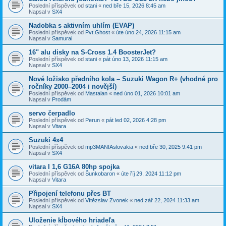
Poslední příspěvek od
stani
«
ned bře 15, 2026 8:45 am
Napsal v
SX4
Nadobka s aktivním uhlím (EVAP)
Poslední příspěvek od
Pvt.Ghost
«
úte úno 24, 2026 11:15 am
Napsal v
Samurai
16" alu disky na S-Cross 1.4 BoosterJet?
Poslední příspěvek od
stani
«
pát úno 13, 2026 11:15 am
Napsal v
SX4
​Nové ložisko předního kola – Suzuki Wagon R+ (vhodné pro
ročníky 2000–2004 i novější)
Poslední příspěvek od
Mastalan
«
ned úno 01, 2026 10:01 am
Napsal v
Prodám
servo čerpadlo
Poslední příspěvek od
Perun
«
pát led 02, 2026 4:28 pm
Napsal v
Vitara
Suzuki 4x4
Poslední příspěvek od
mp3MANIAslovakia
«
ned bře 30, 2025 9:41 pm
Napsal v
SX4
vitara I 1,6 G16A 80hp spojka
Poslední příspěvek od
Šunkobaron
«
úte říj 29, 2024 11:12 pm
Napsal v
Vitara
Připojení telefonu přes BT
Poslední příspěvek od
Vítězslav Zvonek
«
ned zář 22, 2024 11:33 am
Napsal v
SX4
Uloženie kĺbového hriadeľa