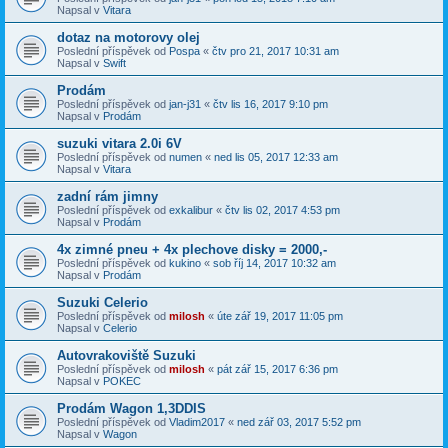
Napsal v
Vitara
dotaz na motorovy olej
Poslední příspěvek od
Pospa
«
čtv pro 21, 2017 10:31 am
Napsal v
Swift
Prodám
Poslední příspěvek od
jan-j31
«
čtv lis 16, 2017 9:10 pm
Napsal v
Prodám
suzuki vitara 2.0i 6V
Poslední příspěvek od
numen
«
ned lis 05, 2017 12:33 am
Napsal v
Vitara
zadní rám jimny
Poslední příspěvek od
exkalibur
«
čtv lis 02, 2017 4:53 pm
Napsal v
Prodám
4x zimné pneu + 4x plechove disky = 2000,-
Poslední příspěvek od
kukino
«
sob říj 14, 2017 10:32 am
Napsal v
Prodám
Suzuki Celerio
Poslední příspěvek od
milosh
«
úte zář 19, 2017 11:05 pm
Napsal v
Celerio
Autovrakoviště Suzuki
Poslední příspěvek od
milosh
«
pát zář 15, 2017 6:36 pm
Napsal v
POKEC
Prodám Wagon 1,3DDIS
Poslední příspěvek od
Vladim2017
«
ned zář 03, 2017 5:52 pm
Napsal v
Wagon