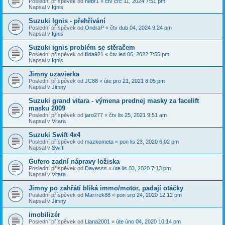
Poslední příspěvek od
nebr1
«
čtv črc 11, 2024 7:51 pm
Napsal v
Ignis
Suzuki Ignis - přehřívání
Poslední příspěvek od
OndraP
«
čtv dub 04, 2024 9:24 pm
Napsal v
Ignis
Suzuki ignis problém se stěračem
Poslední příspěvek od
filda921
«
čtv led 06, 2022 7:55 pm
Napsal v
Ignis
Jimny uzavierka
Poslední příspěvek od
JC88
«
úte pro 21, 2021 8:05 pm
Napsal v
Jimny
Suzuki grand vitara - výmena prednej masky za facelift
masku 2009
Poslední příspěvek od
jaro277
«
čtv lis 25, 2021 9:51 am
Napsal v
Vitara
Suzuki Swift 4x4
Poslední příspěvek od
mazkometa
«
pon lis 23, 2020 6:02 pm
Napsal v
Swift
Gufero zadní nápravy ložiska
Poslední příspěvek od
Davesss
«
úte lis 03, 2020 7:13 pm
Napsal v
Vitara
Jimny po zahřátí bliká immo/motor, padají otáčky
Poslední příspěvek od
Marrrek88
«
pon srp 24, 2020 12:12 pm
Napsal v
Jimny
imobilizér
Poslední příspěvek od
Liana2001
«
úte úno 04, 2020 10:14 pm