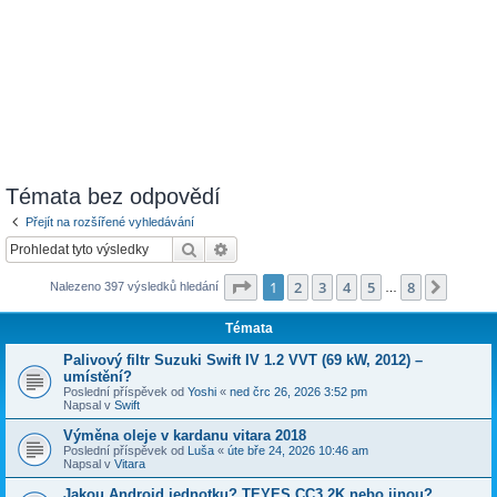
Témata bez odpovědí
Přejít na rozšířené vyhledávání
Hledat
Pokročilé hledání
Stránka
1
z
8
1
2
3
4
5
8
Další
Nalezeno 397 výsledků hledání
…
Témata
Palivový filtr Suzuki Swift IV 1.2 VVT (69 kW, 2012) –
umístění?
Poslední příspěvek od
Yoshi
«
ned črc 26, 2026 3:52 pm
Napsal v
Swift
Výměna oleje v kardanu vitara 2018
Poslední příspěvek od
Luša
«
úte bře 24, 2026 10:46 am
Napsal v
Vitara
Jakou Android jednotku? TEYES CC3 2K nebo jinou?