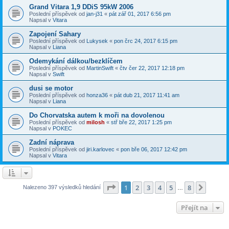
Grand Vitara 1,9 DDiS 95kW 2006
Poslední příspěvek od
jan-j31
«
pát zář 01, 2017 6:56 pm
Napsal v
Vitara
Zapojení Sahary
Poslední příspěvek od
Lukysek
«
pon črc 24, 2017 6:15 pm
Napsal v
Liana
Odemykání dálkou/bezklíčem
Poslední příspěvek od
MartinSwift
«
čtv čer 22, 2017 12:18 pm
Napsal v
Swift
dusi se motor
Poslední příspěvek od
honza36
«
pát dub 21, 2017 11:41 am
Napsal v
Liana
Do Chorvatska autem k moři na dovolenou
Poslední příspěvek od
milosh
«
stř bře 22, 2017 1:25 pm
Napsal v
POKEC
Zadní náprava
Poslední příspěvek od
jiri.karlovec
«
pon bře 06, 2017 12:42 pm
Napsal v
Vitara
Stránka
1
z
8
1
2
3
4
5
8
Další
Nalezeno 397 výsledků hledání
…
Přejít na