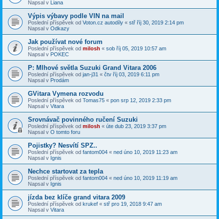
Napsal v
Liana
Výpis výbavy podle VIN na mail
Poslední příspěvek od
Voton.cz autodíly
«
stř říj 30, 2019 2:14 pm
Napsal v
Odkazy
Jak používat nové forum
Poslední příspěvek od
milosh
«
sob říj 05, 2019 10:57 am
Napsal v
POKEC
P: Mlhové světla Suzuki Grand Vitara 2006
Poslední příspěvek od
jan-j31
«
čtv říj 03, 2019 6:11 pm
Napsal v
Prodám
GVitara Vymena rozvodu
Poslední příspěvek od
Tomas75
«
pon srp 12, 2019 2:33 pm
Napsal v
Vitara
Srovnávač povinného ručení Suzuki
Poslední příspěvek od
milosh
«
úte dub 23, 2019 3:37 pm
Napsal v
O tomto foru
Pojistky? Nesvítí SPZ..
Poslední příspěvek od
fantom004
«
ned úno 10, 2019 11:23 am
Napsal v
Ignis
Nechce startovat za tepla
Poslední příspěvek od
fantom004
«
ned úno 10, 2019 11:19 am
Napsal v
Ignis
jízda bez klíče grand vitara 2009
Poslední příspěvek od
krukef
«
stř pro 19, 2018 9:47 am
Napsal v
Vitara