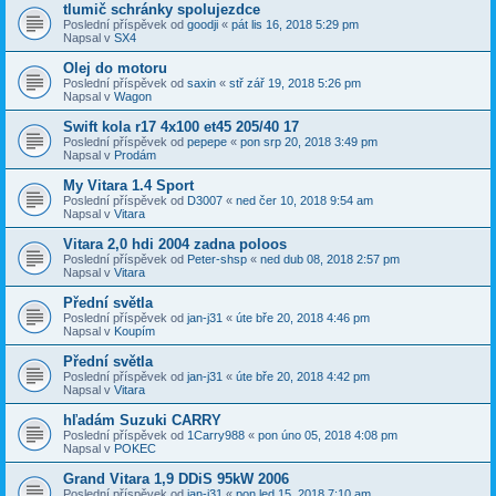
tlumič schránky spolujezdce
Poslední příspěvek od
goodji
«
pát lis 16, 2018 5:29 pm
Napsal v
SX4
Olej do motoru
Poslední příspěvek od
saxin
«
stř zář 19, 2018 5:26 pm
Napsal v
Wagon
Swift kola r17 4x100 et45 205/40 17
Poslední příspěvek od
pepepe
«
pon srp 20, 2018 3:49 pm
Napsal v
Prodám
My Vitara 1.4 Sport
Poslední příspěvek od
D3007
«
ned čer 10, 2018 9:54 am
Napsal v
Vitara
Vitara 2,0 hdi 2004 zadna poloos
Poslední příspěvek od
Peter-shsp
«
ned dub 08, 2018 2:57 pm
Napsal v
Vitara
Přední světla
Poslední příspěvek od
jan-j31
«
úte bře 20, 2018 4:46 pm
Napsal v
Koupím
Přední světla
Poslední příspěvek od
jan-j31
«
úte bře 20, 2018 4:42 pm
Napsal v
Vitara
hľadám Suzuki CARRY
Poslední příspěvek od
1Carry988
«
pon úno 05, 2018 4:08 pm
Napsal v
POKEC
Grand Vitara 1,9 DDiS 95kW 2006
Poslední příspěvek od
jan-j31
«
pon led 15, 2018 7:10 am