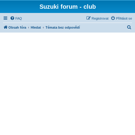
Suzuki forum - club
FAQ
Registrovat
Přihlásit se
H
Obsah fóra
Hledat
Témata bez odpovědí
l
e
d
a
t