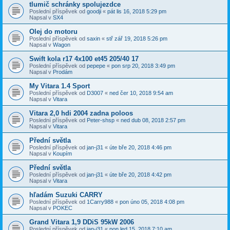
tlumič schránky spolujezdce
Poslední příspěvek od
goodji
«
pát lis 16, 2018 5:29 pm
Napsal v
SX4
Olej do motoru
Poslední příspěvek od
saxin
«
stř zář 19, 2018 5:26 pm
Napsal v
Wagon
Swift kola r17 4x100 et45 205/40 17
Poslední příspěvek od
pepepe
«
pon srp 20, 2018 3:49 pm
Napsal v
Prodám
My Vitara 1.4 Sport
Poslední příspěvek od
D3007
«
ned čer 10, 2018 9:54 am
Napsal v
Vitara
Vitara 2,0 hdi 2004 zadna poloos
Poslední příspěvek od
Peter-shsp
«
ned dub 08, 2018 2:57 pm
Napsal v
Vitara
Přední světla
Poslední příspěvek od
jan-j31
«
úte bře 20, 2018 4:46 pm
Napsal v
Koupím
Přední světla
Poslední příspěvek od
jan-j31
«
úte bře 20, 2018 4:42 pm
Napsal v
Vitara
hľadám Suzuki CARRY
Poslední příspěvek od
1Carry988
«
pon úno 05, 2018 4:08 pm
Napsal v
POKEC
Grand Vitara 1,9 DDiS 95kW 2006
Poslední příspěvek od
jan-j31
«
pon led 15, 2018 7:10 am