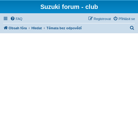
Suzuki forum - club
FAQ
Registrovat
Přihlásit se
H
Obsah fóra
Hledat
Témata bez odpovědí
l
e
d
a
t