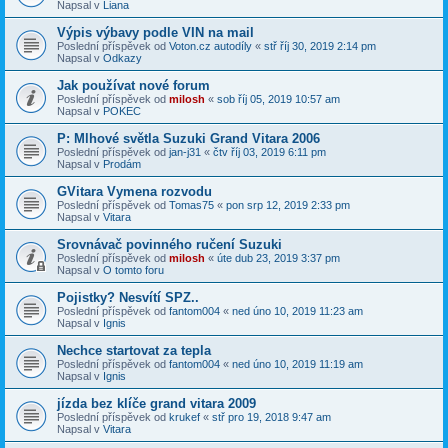
Napsal v
Liana
Výpis výbavy podle VIN na mail
Poslední příspěvek od
Voton.cz autodíly
«
stř říj 30, 2019 2:14 pm
Napsal v
Odkazy
Jak používat nové forum
Poslední příspěvek od
milosh
«
sob říj 05, 2019 10:57 am
Napsal v
POKEC
P: Mlhové světla Suzuki Grand Vitara 2006
Poslední příspěvek od
jan-j31
«
čtv říj 03, 2019 6:11 pm
Napsal v
Prodám
GVitara Vymena rozvodu
Poslední příspěvek od
Tomas75
«
pon srp 12, 2019 2:33 pm
Napsal v
Vitara
Srovnávač povinného ručení Suzuki
Poslední příspěvek od
milosh
«
úte dub 23, 2019 3:37 pm
Napsal v
O tomto foru
Pojistky? Nesvítí SPZ..
Poslední příspěvek od
fantom004
«
ned úno 10, 2019 11:23 am
Napsal v
Ignis
Nechce startovat za tepla
Poslední příspěvek od
fantom004
«
ned úno 10, 2019 11:19 am
Napsal v
Ignis
jízda bez klíče grand vitara 2009
Poslední příspěvek od
krukef
«
stř pro 19, 2018 9:47 am
Napsal v
Vitara