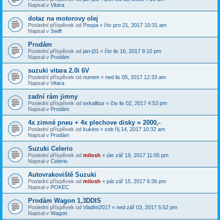
Napsal v
Vitara
dotaz na motorovy olej
Poslední příspěvek od
Pospa
«
čtv pro 21, 2017 10:31 am
Napsal v
Swift
Prodám
Poslední příspěvek od
jan-j31
«
čtv lis 16, 2017 9:10 pm
Napsal v
Prodám
suzuki vitara 2.0i 6V
Poslední příspěvek od
numen
«
ned lis 05, 2017 12:33 am
Napsal v
Vitara
zadní rám jimny
Poslední příspěvek od
exkalibur
«
čtv lis 02, 2017 4:53 pm
Napsal v
Prodám
4x zimné pneu + 4x plechove disky = 2000,-
Poslední příspěvek od
kukino
«
sob říj 14, 2017 10:32 am
Napsal v
Prodám
Suzuki Celerio
Poslední příspěvek od
milosh
«
úte zář 19, 2017 11:05 pm
Napsal v
Celerio
Autovrakoviště Suzuki
Poslední příspěvek od
milosh
«
pát zář 15, 2017 6:36 pm
Napsal v
POKEC
Prodám Wagon 1,3DDIS
Poslední příspěvek od
Vladim2017
«
ned zář 03, 2017 5:52 pm
Napsal v
Wagon