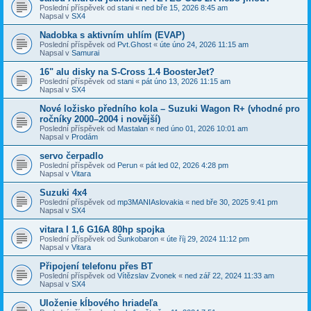
Poslední příspěvek od
stani
«
ned bře 15, 2026 8:45 am
Napsal v
SX4
Nadobka s aktivním uhlím (EVAP)
Poslední příspěvek od
Pvt.Ghost
«
úte úno 24, 2026 11:15 am
Napsal v
Samurai
16" alu disky na S-Cross 1.4 BoosterJet?
Poslední příspěvek od
stani
«
pát úno 13, 2026 11:15 am
Napsal v
SX4
​Nové ložisko předního kola – Suzuki Wagon R+ (vhodné pro
ročníky 2000–2004 i novější)
Poslední příspěvek od
Mastalan
«
ned úno 01, 2026 10:01 am
Napsal v
Prodám
servo čerpadlo
Poslední příspěvek od
Perun
«
pát led 02, 2026 4:28 pm
Napsal v
Vitara
Suzuki 4x4
Poslední příspěvek od
mp3MANIAslovakia
«
ned bře 30, 2025 9:41 pm
Napsal v
SX4
vitara I 1,6 G16A 80hp spojka
Poslední příspěvek od
Šunkobaron
«
úte říj 29, 2024 11:12 pm
Napsal v
Vitara
Připojení telefonu přes BT
Poslední příspěvek od
Vítězslav Zvonek
«
ned zář 22, 2024 11:33 am
Napsal v
SX4
Uloženie kĺbového hriadeľa