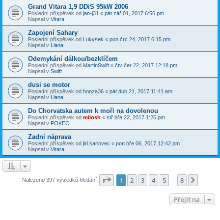
Grand Vitara 1,9 DDiS 95kW 2006
Poslední příspěvek od
jan-j31
«
pát zář 01, 2017 6:56 pm
Napsal v
Vitara
Zapojení Sahary
Poslední příspěvek od
Lukysek
«
pon črc 24, 2017 6:15 pm
Napsal v
Liana
Odemykání dálkou/bezklíčem
Poslední příspěvek od
MartinSwift
«
čtv čer 22, 2017 12:18 pm
Napsal v
Swift
dusi se motor
Poslední příspěvek od
honza36
«
pát dub 21, 2017 11:41 am
Napsal v
Liana
Do Chorvatska autem k moři na dovolenou
Poslední příspěvek od
milosh
«
stř bře 22, 2017 1:25 pm
Napsal v
POKEC
Zadní náprava
Poslední příspěvek od
jiri.karlovec
«
pon bře 06, 2017 12:42 pm
Napsal v
Vitara
Stránka
1
z
8
1
2
3
4
5
8
Další
Nalezeno 397 výsledků hledání
…
Přejít na