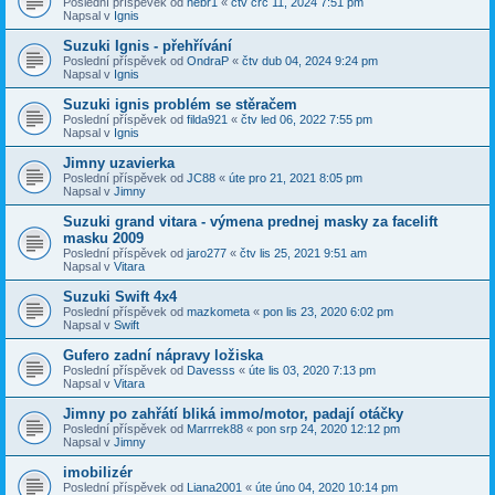
Poslední příspěvek od
nebr1
«
čtv črc 11, 2024 7:51 pm
Napsal v
Ignis
Suzuki Ignis - přehřívání
Poslední příspěvek od
OndraP
«
čtv dub 04, 2024 9:24 pm
Napsal v
Ignis
Suzuki ignis problém se stěračem
Poslední příspěvek od
filda921
«
čtv led 06, 2022 7:55 pm
Napsal v
Ignis
Jimny uzavierka
Poslední příspěvek od
JC88
«
úte pro 21, 2021 8:05 pm
Napsal v
Jimny
Suzuki grand vitara - výmena prednej masky za facelift
masku 2009
Poslední příspěvek od
jaro277
«
čtv lis 25, 2021 9:51 am
Napsal v
Vitara
Suzuki Swift 4x4
Poslední příspěvek od
mazkometa
«
pon lis 23, 2020 6:02 pm
Napsal v
Swift
Gufero zadní nápravy ložiska
Poslední příspěvek od
Davesss
«
úte lis 03, 2020 7:13 pm
Napsal v
Vitara
Jimny po zahřátí bliká immo/motor, padají otáčky
Poslední příspěvek od
Marrrek88
«
pon srp 24, 2020 12:12 pm
Napsal v
Jimny
imobilizér
Poslední příspěvek od
Liana2001
«
úte úno 04, 2020 10:14 pm