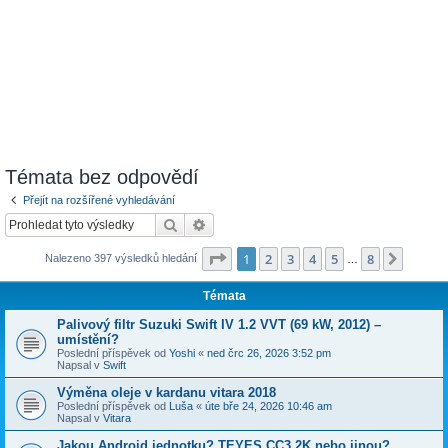
Témata bez odpovědí
Přejít na rozšířené vyhledávání
Hledat
Pokročilé hledání
Stránka
1
z
8
1
2
3
4
5
8
Další
Nalezeno 397 výsledků hledání
…
Témata
Palivový filtr Suzuki Swift IV 1.2 VVT (69 kW, 2012) –
umístění?
Poslední příspěvek od
Yoshi
«
ned črc 26, 2026 3:52 pm
Napsal v
Swift
Výměna oleje v kardanu vitara 2018
Poslední příspěvek od
Luša
«
úte bře 24, 2026 10:46 am
Napsal v
Vitara
Jakou Android jednotku? TEYES CC3 2K nebo jinou?