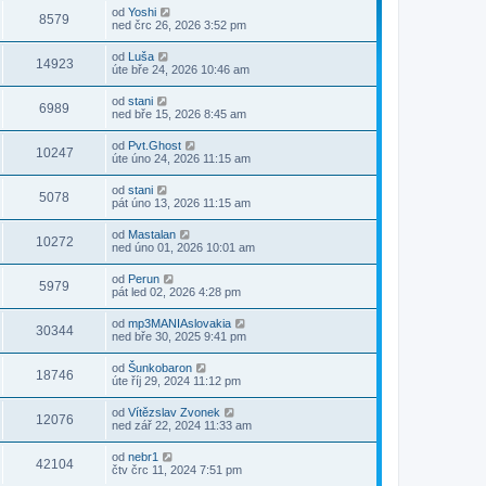
od
Yoshi
8579
ned črc 26, 2026 3:52 pm
od
Luša
14923
úte bře 24, 2026 10:46 am
od
stani
6989
ned bře 15, 2026 8:45 am
od
Pvt.Ghost
10247
úte úno 24, 2026 11:15 am
od
stani
5078
pát úno 13, 2026 11:15 am
od
Mastalan
10272
ned úno 01, 2026 10:01 am
od
Perun
5979
pát led 02, 2026 4:28 pm
od
mp3MANIAslovakia
30344
ned bře 30, 2025 9:41 pm
od
Šunkobaron
18746
úte říj 29, 2024 11:12 pm
od
Vítězslav Zvonek
12076
ned zář 22, 2024 11:33 am
od
nebr1
42104
čtv črc 11, 2024 7:51 pm