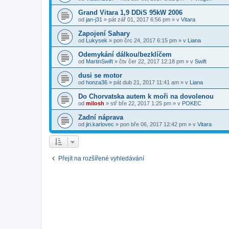
Grand Vitara 1,9 DDiS 95kW 2006
od
jan-j31
»
pát zář 01, 2017 6:56 pm
» v
Vitara
Zapojení Sahary
od
Lukysek
»
pon črc 24, 2017 6:15 pm
» v
Liana
Odemykání dálkou/bezklíčem
od
MartinSwift
»
čtv čer 22, 2017 12:18 pm
» v
Swift
dusi se motor
od
honza36
»
pát dub 21, 2017 11:41 am
» v
Liana
Do Chorvatska autem k moři na dovolenou
od
milosh
»
stř bře 22, 2017 1:25 pm
» v
POKEC
Zadní náprava
od
jiri.karlovec
»
pon bře 06, 2017 12:42 pm
» v
Vitara
Přejít na rozšířené vyhledávání