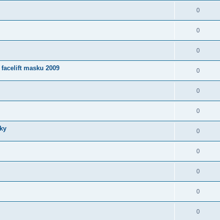
0
0
0
facelift masku 2009
0
0
0
čky
0
0
0
0
0