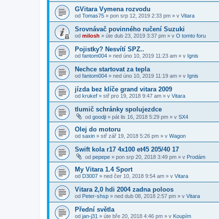
GVitara Vymena rozvodu
od
Tomas75
»
pon srp 12, 2019 2:33 pm
» v
Vitara
Srovnávač povinného ručení Suzuki
od
milosh
»
úte dub 23, 2019 3:37 pm
» v
O tomto foru
Pojistky? Nesvítí SPZ..
od
fantom004
»
ned úno 10, 2019 11:23 am
» v
Ignis
Nechce startovat za tepla
od
fantom004
»
ned úno 10, 2019 11:19 am
» v
Ignis
jízda bez klíče grand vitara 2009
od
krukef
»
stř pro 19, 2018 9:47 am
» v
Vitara
tlumič schránky spolujezdce
od
goodji
»
pát lis 16, 2018 5:29 pm
» v
SX4
Olej do motoru
od
saxin
»
stř zář 19, 2018 5:26 pm
» v
Wagon
Swift kola r17 4x100 et45 205/40 17
od
pepepe
»
pon srp 20, 2018 3:49 pm
» v
Prodám
My Vitara 1.4 Sport
od
D3007
»
ned čer 10, 2018 9:54 am
» v
Vitara
Vitara 2,0 hdi 2004 zadna poloos
od
Peter-shsp
»
ned dub 08, 2018 2:57 pm
» v
Vitara
Přední světla
od
jan-j31
»
úte bře 20, 2018 4:46 pm
» v
Koupím