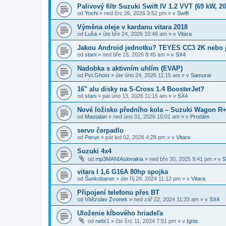
Palivový filtr Suzuki Swift IV 1.2 VVT (69 kW, 2
od
Yoshi
»
ned črc 26, 2026 3:52 pm
» v
Swift
Výměna oleje v kardanu vitara 2018
od
Luša
»
úte bře 24, 2026 10:46 am
» v
Vitara
Jakou Android jednotku? TEYES CC3 2K nebo 
od
stani
»
ned bře 15, 2026 8:45 am
» v
SX4
Nadobka s aktivním uhlím (EVAP)
od
Pvt.Ghost
»
úte úno 24, 2026 11:15 am
» v
Samurai
16" alu disky na S-Cross 1.4 BoosterJet?
od
stani
»
pát úno 13, 2026 11:15 am
» v
SX4
​Nové ložisko předního kola – Suzuki Wagon R+
od
Mastalan
»
ned úno 01, 2026 10:01 am
» v
Prodám
servo čerpadlo
od
Perun
»
pát led 02, 2026 4:28 pm
» v
Vitara
Suzuki 4x4
od
mp3MANIAslovakia
»
ned bře 30, 2025 9:41 pm
» v
S
vitara I 1,6 G16A 80hp spojka
od
Šunkobaron
»
úte říj 29, 2024 11:12 pm
» v
Vitara
Připojení telefonu přes BT
od
Vítězslav Zvonek
»
ned zář 22, 2024 11:33 am
» v
SX4
Uloženie kĺbového hriadeľa
od
nebr1
»
čtv črc 11, 2024 7:51 pm
» v
Ignis