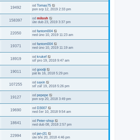
od
Tomas75
19492
pon srp 12, 2019 2:33 pm
od
milosh
158397
úte dub 23, 2019 3:37 pm
od
fantom004
22050
ned úno 10, 2019 11:23 am
od
fantom004
19371
ned úno 10, 2019 11:19 am
od
krukef
18919
stř pro 19, 2018 9:47 am
od
goodji
19011
pát lis 16, 2018 5:29 pm
od
saxin
107255
stř zář 19, 2018 5:26 pm
od
pepepe
19127
pon srp 20, 2018 3:49 pm
od
D3007
19690
ned čer 10, 2018 9:54 am
od
Peter-shsp
18641
ned dub 08, 2018 2:57 pm
od
jan-j31
22994
úte bře 20, 2018 4:46 pm