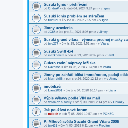
Suzuki Ignis - přehřívání
od
OndraP
»
čtv dub 04, 2024 9:24 pm
» v
Ignis
Suzuki ignis problém se stěračem
od
filda921
»
čtv led 06, 2022 7:55 pm
» v
Ignis
Jimny uzavierka
od
JC88
»
úte pro 21, 2021 8:05 pm
» v
Jimny
Suzuki grand vitara - výmena prednej masky za 
od
jaro277
»
čtv lis 25, 2021 9:51 am
» v
Vitara
Suzuki Swift 4x4
od
mazkometa
»
pon lis 23, 2020 6:02 pm
» v
Swift
Gufero zadní nápravy ložiska
od
Davesss
»
úte lis 03, 2020 7:13 pm
» v
Vitara
Jimny po zahřátí bliká immo/motor, padají otá
od
Marrrek88
»
pon srp 24, 2020 12:12 pm
» v
Jimny
imobilizér
od
Liana2001
»
úte úno 04, 2020 10:14 pm
» v
Liana
Výpis výbavy podle VIN na mail
od
Voton.cz autodíly
»
stř říj 30, 2019 2:14 pm
» v
Odkazy
Jak používat nové forum
od
milosh
»
sob říj 05, 2019 10:57 am
» v
POKEC
P: Mlhové světla Suzuki Grand Vitara 2006
od
jan-j31
»
čtv říj 03, 2019 6:11 pm
» v
Prodám