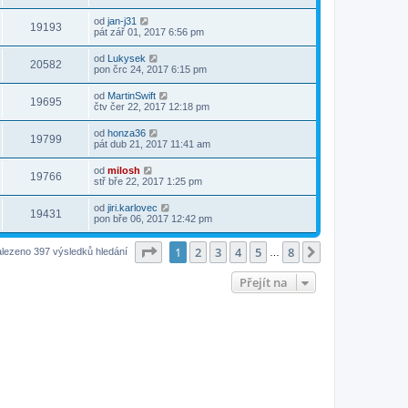
od
jan-j31
19193
pát zář 01, 2017 6:56 pm
od
Lukysek
20582
pon črc 24, 2017 6:15 pm
od
MartinSwift
19695
čtv čer 22, 2017 12:18 pm
od
honza36
19799
pát dub 21, 2017 11:41 am
od
milosh
19766
stř bře 22, 2017 1:25 pm
od
jiri.karlovec
19431
pon bře 06, 2017 12:42 pm
Stránka
1
z
8
1
2
3
4
5
8
Další
lezeno 397 výsledků hledání
…
Přejít na