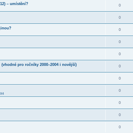
012) – umístění?
0
0
jinou?
0
0
0
 (vhodné pro ročníky 2000–2004 i novější)
0
0
0
X4
0
0
0