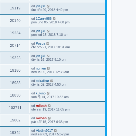
od
jan-j31
19119
úte bře 20, 2018 4:42 pm
od
1Carry988
20140
pon úno 05, 2018 4:08 pm
od
jan-j31
19234
pon led 15, 2018 7:10 am
od
Pospa
20714
čtv pro 21, 2017 10:31 am
od
jan-j31
19323
čtv lis 16, 2017 9:10 pm
od
numen
19180
ned lis 05, 2017 12:33 am
od
exkalibur
18988
čtv lis 02, 2017 4:53 pm
od
kukino
18830
sob říj 14, 2017 10:32 am
od
milosh
103711
úte zář 19, 2017 11:05 pm
od
milosh
19802
pát zář 15, 2017 6:36 pm
od
Vladim2017
19345
ned zář 03, 2017 5:52 pm