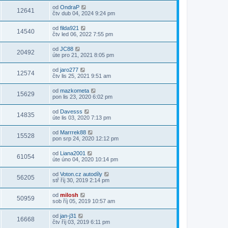
od
OndraP
12641
čtv dub 04, 2024 9:24 pm
od
filda921
14540
čtv led 06, 2022 7:55 pm
od
JC88
20492
úte pro 21, 2021 8:05 pm
od
jaro277
12574
čtv lis 25, 2021 9:51 am
od
mazkometa
15629
pon lis 23, 2020 6:02 pm
od
Davesss
14835
úte lis 03, 2020 7:13 pm
od
Marrrek88
15528
pon srp 24, 2020 12:12 pm
od
Liana2001
61054
úte úno 04, 2020 10:14 pm
od
Voton.cz autodíly
56205
stř říj 30, 2019 2:14 pm
od
milosh
50959
sob říj 05, 2019 10:57 am
od
jan-j31
16668
čtv říj 03, 2019 6:11 pm