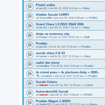
Přední světla
od
jan-j31
»
úte bře 20, 2018 4:42 pm
» v
Vitara
hľadám Suzuki CARRY
od
1Carry988
»
pon úno 05, 2018 4:08 pm
» v
POKEC
Grand Vitara 1,9 DDiS 95kW 2006
od
jan-j31
»
pon led 15, 2018 7:10 am
» v
Vitara
dotaz na motorovy olej
od
Pospa
»
čtv pro 21, 2017 10:31 am
» v
Swift
Prodám
od
jan-j31
»
čtv lis 16, 2017 9:10 pm
» v
Prodám
suzuki vitara 2.0i 6V
od
numen
»
ned lis 05, 2017 12:33 am
» v
Vitara
zadní rám jimny
od
exkalibur
»
čtv lis 02, 2017 4:53 pm
» v
Prodám
4x zimné pneu + 4x plechove disky = 2000,-
od
kukino
»
sob říj 14, 2017 10:32 am
» v
Prodám
Suzuki Celerio
od
milosh
»
úte zář 19, 2017 11:05 pm
» v
Celerio
Autovrakoviště Suzuki
od
milosh
»
pát zář 15, 2017 6:36 pm
» v
POKEC
Prodám Wagon 1,3DDIS
od
Vladim2017
»
ned zář 03, 2017 5:52 pm
» v
Wagon