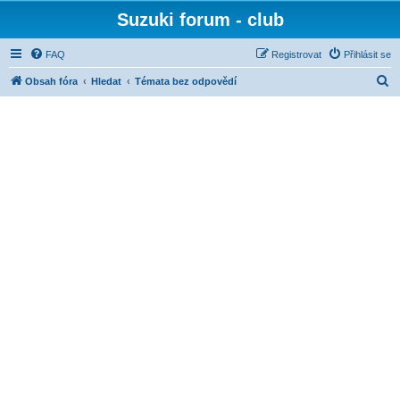
Suzuki forum - club
FAQ
Registrovat
Přihlásit se
H
Obsah fóra
Hledat
Témata bez odpovědí
l
e
d
a
t