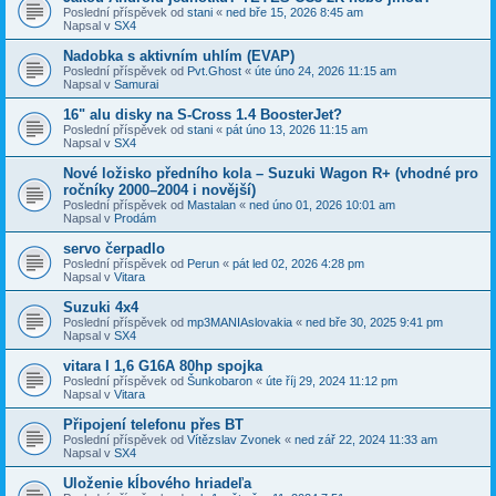
Poslední příspěvek od
stani
«
ned bře 15, 2026 8:45 am
Napsal v
SX4
Nadobka s aktivním uhlím (EVAP)
Poslední příspěvek od
Pvt.Ghost
«
úte úno 24, 2026 11:15 am
Napsal v
Samurai
16" alu disky na S-Cross 1.4 BoosterJet?
Poslední příspěvek od
stani
«
pát úno 13, 2026 11:15 am
Napsal v
SX4
​Nové ložisko předního kola – Suzuki Wagon R+ (vhodné pro
ročníky 2000–2004 i novější)
Poslední příspěvek od
Mastalan
«
ned úno 01, 2026 10:01 am
Napsal v
Prodám
servo čerpadlo
Poslední příspěvek od
Perun
«
pát led 02, 2026 4:28 pm
Napsal v
Vitara
Suzuki 4x4
Poslední příspěvek od
mp3MANIAslovakia
«
ned bře 30, 2025 9:41 pm
Napsal v
SX4
vitara I 1,6 G16A 80hp spojka
Poslední příspěvek od
Šunkobaron
«
úte říj 29, 2024 11:12 pm
Napsal v
Vitara
Připojení telefonu přes BT
Poslední příspěvek od
Vítězslav Zvonek
«
ned zář 22, 2024 11:33 am
Napsal v
SX4
Uloženie kĺbového hriadeľa