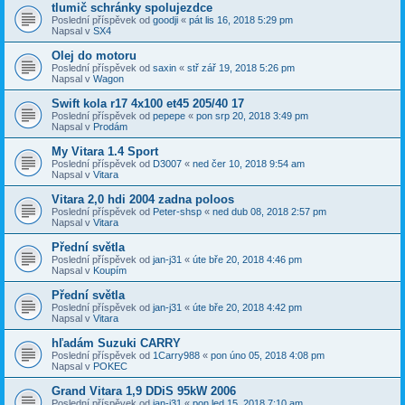
tlumič schránky spolujezdce
Poslední příspěvek od
goodji
«
pát lis 16, 2018 5:29 pm
Napsal v
SX4
Olej do motoru
Poslední příspěvek od
saxin
«
stř zář 19, 2018 5:26 pm
Napsal v
Wagon
Swift kola r17 4x100 et45 205/40 17
Poslední příspěvek od
pepepe
«
pon srp 20, 2018 3:49 pm
Napsal v
Prodám
My Vitara 1.4 Sport
Poslední příspěvek od
D3007
«
ned čer 10, 2018 9:54 am
Napsal v
Vitara
Vitara 2,0 hdi 2004 zadna poloos
Poslední příspěvek od
Peter-shsp
«
ned dub 08, 2018 2:57 pm
Napsal v
Vitara
Přední světla
Poslední příspěvek od
jan-j31
«
úte bře 20, 2018 4:46 pm
Napsal v
Koupím
Přední světla
Poslední příspěvek od
jan-j31
«
úte bře 20, 2018 4:42 pm
Napsal v
Vitara
hľadám Suzuki CARRY
Poslední příspěvek od
1Carry988
«
pon úno 05, 2018 4:08 pm
Napsal v
POKEC
Grand Vitara 1,9 DDiS 95kW 2006
Poslední příspěvek od
jan-j31
«
pon led 15, 2018 7:10 am