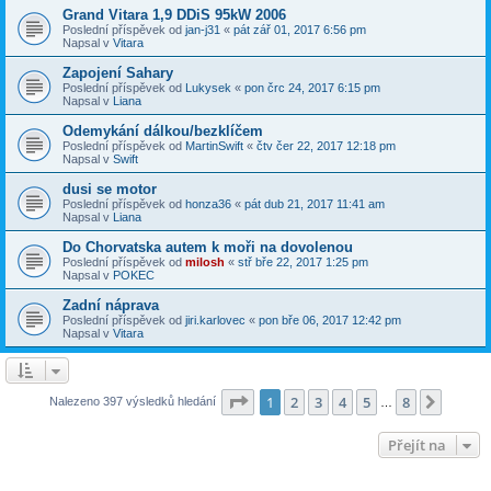
Grand Vitara 1,9 DDiS 95kW 2006
Poslední příspěvek od
jan-j31
«
pát zář 01, 2017 6:56 pm
Napsal v
Vitara
Zapojení Sahary
Poslední příspěvek od
Lukysek
«
pon črc 24, 2017 6:15 pm
Napsal v
Liana
Odemykání dálkou/bezklíčem
Poslední příspěvek od
MartinSwift
«
čtv čer 22, 2017 12:18 pm
Napsal v
Swift
dusi se motor
Poslední příspěvek od
honza36
«
pát dub 21, 2017 11:41 am
Napsal v
Liana
Do Chorvatska autem k moři na dovolenou
Poslední příspěvek od
milosh
«
stř bře 22, 2017 1:25 pm
Napsal v
POKEC
Zadní náprava
Poslední příspěvek od
jiri.karlovec
«
pon bře 06, 2017 12:42 pm
Napsal v
Vitara
Stránka
1
z
8
1
2
3
4
5
8
Další
Nalezeno 397 výsledků hledání
…
Přejít na