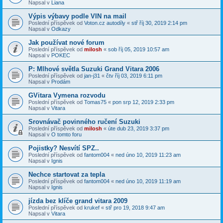
Napsal v
Liana
Výpis výbavy podle VIN na mail
Poslední příspěvek od
Voton.cz autodíly
«
stř říj 30, 2019 2:14 pm
Napsal v
Odkazy
Jak používat nové forum
Poslední příspěvek od
milosh
«
sob říj 05, 2019 10:57 am
Napsal v
POKEC
P: Mlhové světla Suzuki Grand Vitara 2006
Poslední příspěvek od
jan-j31
«
čtv říj 03, 2019 6:11 pm
Napsal v
Prodám
GVitara Vymena rozvodu
Poslední příspěvek od
Tomas75
«
pon srp 12, 2019 2:33 pm
Napsal v
Vitara
Srovnávač povinného ručení Suzuki
Poslední příspěvek od
milosh
«
úte dub 23, 2019 3:37 pm
Napsal v
O tomto foru
Pojistky? Nesvítí SPZ..
Poslední příspěvek od
fantom004
«
ned úno 10, 2019 11:23 am
Napsal v
Ignis
Nechce startovat za tepla
Poslední příspěvek od
fantom004
«
ned úno 10, 2019 11:19 am
Napsal v
Ignis
jízda bez klíče grand vitara 2009
Poslední příspěvek od
krukef
«
stř pro 19, 2018 9:47 am
Napsal v
Vitara