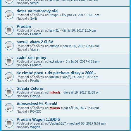
Napsal v
Vitara
dotaz na motorovy olej
Poslední příspěvek od
Pospa
«
čtv pro 21, 2017 10:31 am
Napsal v
Swift
Prodám
Poslední příspěvek od
jan-j31
«
čtv lis 16, 2017 9:10 pm
Napsal v
Prodám
suzuki vitara 2.0i 6V
Poslední příspěvek od
numen
«
ned lis 05, 2017 12:33 am
Napsal v
Vitara
zadní rám jimny
Poslední příspěvek od
exkalibur
«
čtv lis 02, 2017 4:53 pm
Napsal v
Prodám
4x zimné pneu + 4x plechove disky = 2000,-
Poslední příspěvek od
kukino
«
sob říj 14, 2017 10:32 am
Napsal v
Prodám
Suzuki Celerio
Poslední příspěvek od
milosh
«
úte zář 19, 2017 11:05 pm
Napsal v
Celerio
Autovrakoviště Suzuki
Poslední příspěvek od
milosh
«
pát zář 15, 2017 6:36 pm
Napsal v
POKEC
Prodám Wagon 1,3DDIS
Poslední příspěvek od
Vladim2017
«
ned zář 03, 2017 5:52 pm
Napsal v
Wagon