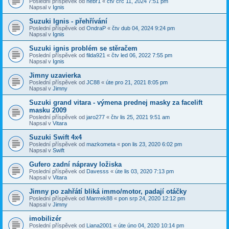
Poslední příspěvek od
nebr1
«
čtv črc 11, 2024 7:51 pm
Napsal v
Ignis
Suzuki Ignis - přehřívání
Poslední příspěvek od
OndraP
«
čtv dub 04, 2024 9:24 pm
Napsal v
Ignis
Suzuki ignis problém se stěračem
Poslední příspěvek od
filda921
«
čtv led 06, 2022 7:55 pm
Napsal v
Ignis
Jimny uzavierka
Poslední příspěvek od
JC88
«
úte pro 21, 2021 8:05 pm
Napsal v
Jimny
Suzuki grand vitara - výmena prednej masky za facelift
masku 2009
Poslední příspěvek od
jaro277
«
čtv lis 25, 2021 9:51 am
Napsal v
Vitara
Suzuki Swift 4x4
Poslední příspěvek od
mazkometa
«
pon lis 23, 2020 6:02 pm
Napsal v
Swift
Gufero zadní nápravy ložiska
Poslední příspěvek od
Davesss
«
úte lis 03, 2020 7:13 pm
Napsal v
Vitara
Jimny po zahřátí bliká immo/motor, padají otáčky
Poslední příspěvek od
Marrrek88
«
pon srp 24, 2020 12:12 pm
Napsal v
Jimny
imobilizér
Poslední příspěvek od
Liana2001
«
úte úno 04, 2020 10:14 pm