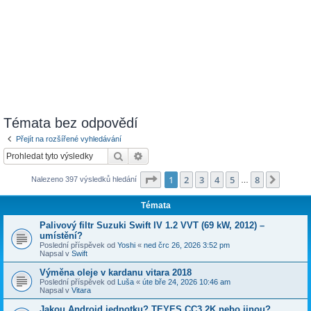
Témata bez odpovědí
Přejít na rozšířené vyhledávání
Hledat
Pokročilé hledání
Stránka
1
z
8
1
2
3
4
5
8
Další
Nalezeno 397 výsledků hledání
…
Témata
Palivový filtr Suzuki Swift IV 1.2 VVT (69 kW, 2012) –
umístění?
Poslední příspěvek od
Yoshi
«
ned črc 26, 2026 3:52 pm
Napsal v
Swift
Výměna oleje v kardanu vitara 2018
Poslední příspěvek od
Luša
«
úte bře 24, 2026 10:46 am
Napsal v
Vitara
Jakou Android jednotku? TEYES CC3 2K nebo jinou?