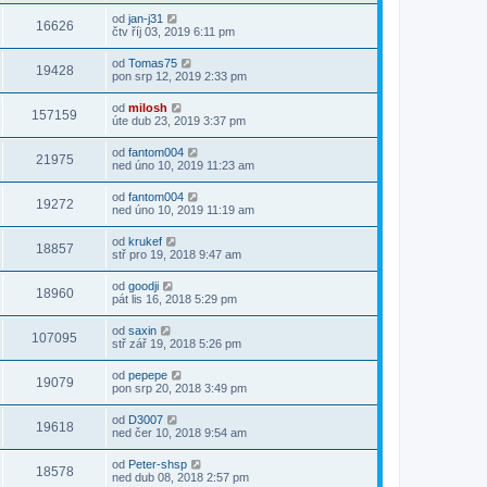
od
jan-j31
16626
čtv říj 03, 2019 6:11 pm
od
Tomas75
19428
pon srp 12, 2019 2:33 pm
od
milosh
157159
úte dub 23, 2019 3:37 pm
od
fantom004
21975
ned úno 10, 2019 11:23 am
od
fantom004
19272
ned úno 10, 2019 11:19 am
od
krukef
18857
stř pro 19, 2018 9:47 am
od
goodji
18960
pát lis 16, 2018 5:29 pm
od
saxin
107095
stř zář 19, 2018 5:26 pm
od
pepepe
19079
pon srp 20, 2018 3:49 pm
od
D3007
19618
ned čer 10, 2018 9:54 am
od
Peter-shsp
18578
ned dub 08, 2018 2:57 pm