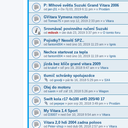
P: Mlhové světla Suzuki Grand Vitara 2006
od
jan-j31
»
čtv říj 03, 2019 6:11 pm
» v
Prodám
GVitara Vymena rozvodu
od
Tomas75
»
pon srp 12, 2019 2:33 pm
» v
Vitara
Srovnávač povinného ručení Suzuki
od
milosh
»
úte dub 23, 2019 3:37 pm
» v
O tomto foru
Pojistky? Nesvítí SPZ..
od
fantom004
»
ned úno 10, 2019 11:23 am
» v
Ignis
Nechce startovat za tepla
od
fantom004
»
ned úno 10, 2019 11:19 am
» v
Ignis
jízda bez klíče grand vitara 2009
od
krukef
»
stř pro 19, 2018 9:47 am
» v
Vitara
tlumič schránky spolujezdce
od
goodji
»
pát lis 16, 2018 5:29 pm
» v
SX4
Olej do motoru
od
saxin
»
stř zář 19, 2018 5:26 pm
» v
Wagon
Swift kola r17 4x100 et45 205/40 17
od
pepepe
»
pon srp 20, 2018 3:49 pm
» v
Prodám
My Vitara 1.4 Sport
od
D3007
»
ned čer 10, 2018 9:54 am
» v
Vitara
Vitara 2,0 hdi 2004 zadna poloos
od
Peter-shsp
»
ned dub 08, 2018 2:57 pm
» v
Vitara