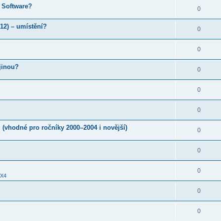
 Software?
0
012) – umístění?
0
0
jinou?
0
0
0
 (vhodné pro ročníky 2000–2004 i novější)
0
0
0
X4
0
0