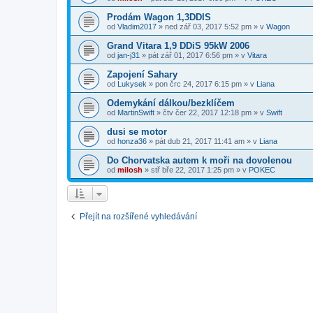
Prodám Wagon 1,3DDIS
od
Vladim2017
»
ned zář 03, 2017 5:52 pm
» v
Wagon
Grand Vitara 1,9 DDiS 95kW 2006
od
jan-j31
»
pát zář 01, 2017 6:56 pm
» v
Vitara
Zapojení Sahary
od
Lukysek
»
pon črc 24, 2017 6:15 pm
» v
Liana
Odemykání dálkou/bezklíčem
od
MartinSwift
»
čtv čer 22, 2017 12:18 pm
» v
Swift
dusi se motor
od
honza36
»
pát dub 21, 2017 11:41 am
» v
Liana
Do Chorvatska autem k moři na dovolenou
od
milosh
»
stř bře 22, 2017 1:25 pm
» v
POKEC
Přejít na rozšířené vyhledávání