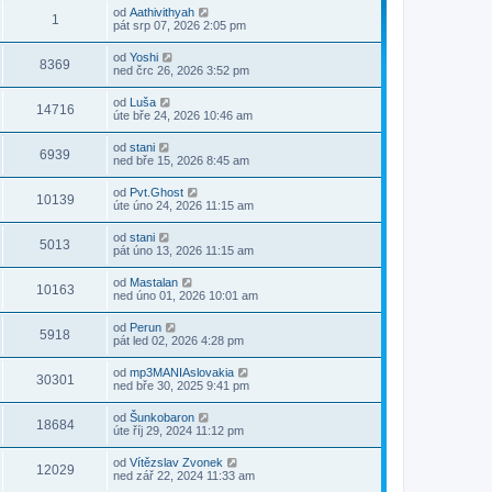
od
Aathivithyah
1
pát srp 07, 2026 2:05 pm
od
Yoshi
8369
ned črc 26, 2026 3:52 pm
od
Luša
14716
úte bře 24, 2026 10:46 am
od
stani
6939
ned bře 15, 2026 8:45 am
od
Pvt.Ghost
10139
úte úno 24, 2026 11:15 am
od
stani
5013
pát úno 13, 2026 11:15 am
od
Mastalan
10163
ned úno 01, 2026 10:01 am
od
Perun
5918
pát led 02, 2026 4:28 pm
od
mp3MANIAslovakia
30301
ned bře 30, 2025 9:41 pm
od
Šunkobaron
18684
úte říj 29, 2024 11:12 pm
od
Vítězslav Zvonek
12029
ned zář 22, 2024 11:33 am