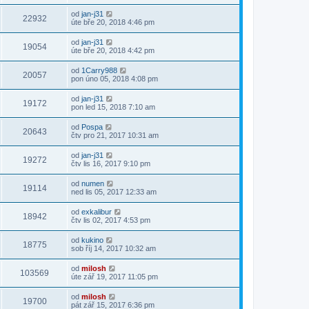
od
jan-j31
22932
úte bře 20, 2018 4:46 pm
od
jan-j31
19054
úte bře 20, 2018 4:42 pm
od
1Carry988
20057
pon úno 05, 2018 4:08 pm
od
jan-j31
19172
pon led 15, 2018 7:10 am
od
Pospa
20643
čtv pro 21, 2017 10:31 am
od
jan-j31
19272
čtv lis 16, 2017 9:10 pm
od
numen
19114
ned lis 05, 2017 12:33 am
od
exkalibur
18942
čtv lis 02, 2017 4:53 pm
od
kukino
18775
sob říj 14, 2017 10:32 am
od
milosh
103569
úte zář 19, 2017 11:05 pm
od
milosh
19700
pát zář 15, 2017 6:36 pm