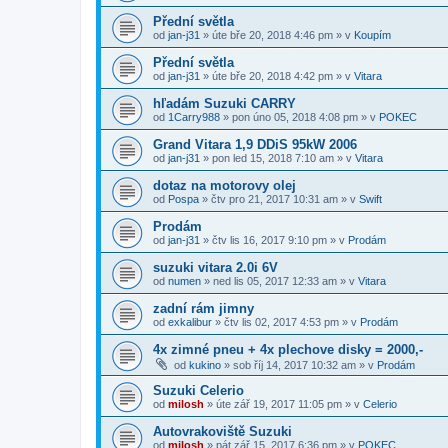
Přední světla
od
jan-j31
»
úte bře 20, 2018 4:46 pm
» v
Koupím
Přední světla
od
jan-j31
»
úte bře 20, 2018 4:42 pm
» v
Vitara
hľadám Suzuki CARRY
od
1Carry988
»
pon úno 05, 2018 4:08 pm
» v
POKEC
Grand Vitara 1,9 DDiS 95kW 2006
od
jan-j31
»
pon led 15, 2018 7:10 am
» v
Vitara
dotaz na motorovy olej
od
Pospa
»
čtv pro 21, 2017 10:31 am
» v
Swift
Prodám
od
jan-j31
»
čtv lis 16, 2017 9:10 pm
» v
Prodám
suzuki vitara 2.0i 6V
od
numen
»
ned lis 05, 2017 12:33 am
» v
Vitara
zadní rám jimny
od
exkalibur
»
čtv lis 02, 2017 4:53 pm
» v
Prodám
4x zimné pneu + 4x plechove disky = 2000,-
od
kukino
»
sob říj 14, 2017 10:32 am
» v
Prodám
Suzuki Celerio
od
milosh
»
úte zář 19, 2017 11:05 pm
» v
Celerio
Autovrakoviště Suzuki
od
milosh
»
pát zář 15, 2017 6:36 pm
» v
POKEC