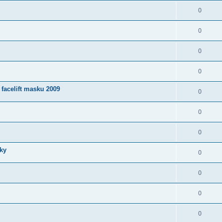
0
0
0
0
facelift masku 2009
0
0
0
čky
0
0
0
0