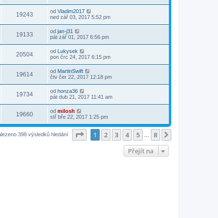
od
Vladim2017
19243
ned zář 03, 2017 5:52 pm
od
jan-j31
19133
pát zář 01, 2017 6:56 pm
od
Lukysek
20504
pon črc 24, 2017 6:15 pm
od
MartinSwift
19614
čtv čer 22, 2017 12:18 pm
od
honza36
19734
pát dub 21, 2017 11:41 am
od
milosh
19660
stř bře 22, 2017 1:25 pm
Stránka
1
z
8
1
2
3
4
5
8
Další
lezeno 398 výsledků hledání
…
Přejít na