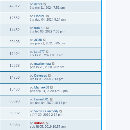
od
nebr1
42012
čtv črc 11, 2024 7:51 pm
od
OndraP
12552
čtv dub 04, 2024 9:24 pm
od
filda921
14452
čtv led 06, 2022 7:55 pm
od
JC88
20403
úte pro 21, 2021 8:05 pm
od
jaro277
12494
čtv lis 25, 2021 9:51 am
od
mazkometa
15563
pon lis 23, 2020 6:02 pm
od
Davesss
14756
úte lis 03, 2020 7:13 pm
od
Marrrek88
15433
pon srp 24, 2020 12:12 pm
od
Liana2001
60893
úte úno 04, 2020 10:14 pm
od
Voton.cz autodíly
56082
stř říj 30, 2019 2:14 pm
od
milosh
50858
sob říj 05, 2019 10:57 am