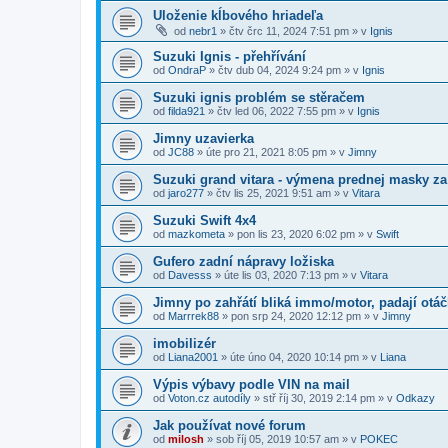
Uloženie kĺbového hriadeľa
od
nebr1
»
čtv črc 11, 2024 7:51 pm
» v
Ignis
Suzuki Ignis - přehřívání
od
OndraP
»
čtv dub 04, 2024 9:24 pm
» v
Ignis
Suzuki ignis problém se stěračem
od
filda921
»
čtv led 06, 2022 7:55 pm
» v
Ignis
Jimny uzavierka
od
JC88
»
úte pro 21, 2021 8:05 pm
» v
Jimny
Suzuki grand vitara - výmena prednej masky za 
od
jaro277
»
čtv lis 25, 2021 9:51 am
» v
Vitara
Suzuki Swift 4x4
od
mazkometa
»
pon lis 23, 2020 6:02 pm
» v
Swift
Gufero zadní nápravy ložiska
od
Davesss
»
úte lis 03, 2020 7:13 pm
» v
Vitara
Jimny po zahřátí bliká immo/motor, padají otá
od
Marrrek88
»
pon srp 24, 2020 12:12 pm
» v
Jimny
imobilizér
od
Liana2001
»
úte úno 04, 2020 10:14 pm
» v
Liana
Výpis výbavy podle VIN na mail
od
Voton.cz autodíly
»
stř říj 30, 2019 2:14 pm
» v
Odkazy
Jak používat nové forum
od
milosh
»
sob říj 05, 2019 10:57 am
» v
POKEC