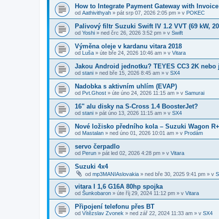
How to Integrate Payment Gateway with Invoice
od
Aathivithyah
»
pát srp 07, 2026 2:05 pm
» v
POKEC
Palivový filtr Suzuki Swift IV 1.2 VVT (69 kW, 2
od
Yoshi
»
ned črc 26, 2026 3:52 pm
» v
Swift
Výměna oleje v kardanu vitara 2018
od
Luša
»
úte bře 24, 2026 10:46 am
» v
Vitara
Jakou Android jednotku? TEYES CC3 2K nebo 
od
stani
»
ned bře 15, 2026 8:45 am
» v
SX4
Nadobka s aktivním uhlím (EVAP)
od
Pvt.Ghost
»
úte úno 24, 2026 11:15 am
» v
Samurai
16" alu disky na S-Cross 1.4 BoosterJet?
od
stani
»
pát úno 13, 2026 11:15 am
» v
SX4
​Nové ložisko předního kola – Suzuki Wagon R+
od
Mastalan
»
ned úno 01, 2026 10:01 am
» v
Prodám
servo čerpadlo
od
Perun
»
pát led 02, 2026 4:28 pm
» v
Vitara
Suzuki 4x4
od
mp3MANIAslovakia
»
ned bře 30, 2025 9:41 pm
» v
S
vitara I 1,6 G16A 80hp spojka
od
Šunkobaron
»
úte říj 29, 2024 11:12 pm
» v
Vitara
Připojení telefonu přes BT
od
Vítězslav Zvonek
»
ned zář 22, 2024 11:33 am
» v
SX4