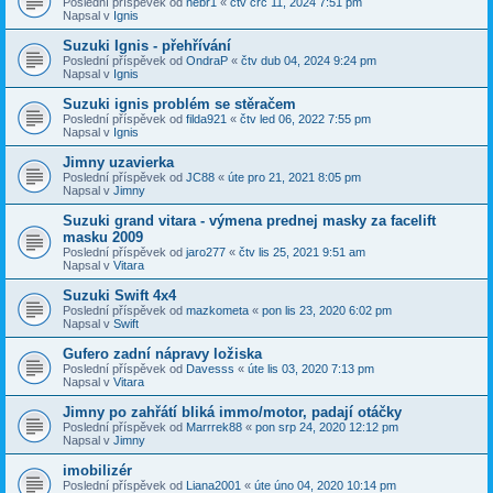
Poslední příspěvek od
nebr1
«
čtv črc 11, 2024 7:51 pm
Napsal v
Ignis
Suzuki Ignis - přehřívání
Poslední příspěvek od
OndraP
«
čtv dub 04, 2024 9:24 pm
Napsal v
Ignis
Suzuki ignis problém se stěračem
Poslední příspěvek od
filda921
«
čtv led 06, 2022 7:55 pm
Napsal v
Ignis
Jimny uzavierka
Poslední příspěvek od
JC88
«
úte pro 21, 2021 8:05 pm
Napsal v
Jimny
Suzuki grand vitara - výmena prednej masky za facelift
masku 2009
Poslední příspěvek od
jaro277
«
čtv lis 25, 2021 9:51 am
Napsal v
Vitara
Suzuki Swift 4x4
Poslední příspěvek od
mazkometa
«
pon lis 23, 2020 6:02 pm
Napsal v
Swift
Gufero zadní nápravy ložiska
Poslední příspěvek od
Davesss
«
úte lis 03, 2020 7:13 pm
Napsal v
Vitara
Jimny po zahřátí bliká immo/motor, padají otáčky
Poslední příspěvek od
Marrrek88
«
pon srp 24, 2020 12:12 pm
Napsal v
Jimny
imobilizér
Poslední příspěvek od
Liana2001
«
úte úno 04, 2020 10:14 pm