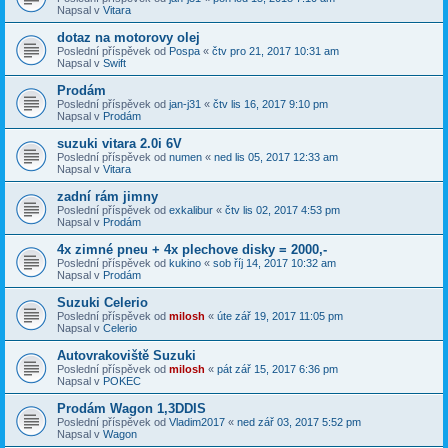
Napsal v
Vitara
dotaz na motorovy olej
Poslední příspěvek od
Pospa
«
čtv pro 21, 2017 10:31 am
Napsal v
Swift
Prodám
Poslední příspěvek od
jan-j31
«
čtv lis 16, 2017 9:10 pm
Napsal v
Prodám
suzuki vitara 2.0i 6V
Poslední příspěvek od
numen
«
ned lis 05, 2017 12:33 am
Napsal v
Vitara
zadní rám jimny
Poslední příspěvek od
exkalibur
«
čtv lis 02, 2017 4:53 pm
Napsal v
Prodám
4x zimné pneu + 4x plechove disky = 2000,-
Poslední příspěvek od
kukino
«
sob říj 14, 2017 10:32 am
Napsal v
Prodám
Suzuki Celerio
Poslední příspěvek od
milosh
«
úte zář 19, 2017 11:05 pm
Napsal v
Celerio
Autovrakoviště Suzuki
Poslední příspěvek od
milosh
«
pát zář 15, 2017 6:36 pm
Napsal v
POKEC
Prodám Wagon 1,3DDIS
Poslední příspěvek od
Vladim2017
«
ned zář 03, 2017 5:52 pm
Napsal v
Wagon