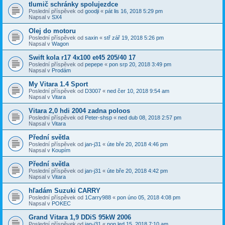
tlumič schránky spolujezdce
Poslední příspěvek od
goodji
«
pát lis 16, 2018 5:29 pm
Napsal v
SX4
Olej do motoru
Poslední příspěvek od
saxin
«
stř zář 19, 2018 5:26 pm
Napsal v
Wagon
Swift kola r17 4x100 et45 205/40 17
Poslední příspěvek od
pepepe
«
pon srp 20, 2018 3:49 pm
Napsal v
Prodám
My Vitara 1.4 Sport
Poslední příspěvek od
D3007
«
ned čer 10, 2018 9:54 am
Napsal v
Vitara
Vitara 2,0 hdi 2004 zadna poloos
Poslední příspěvek od
Peter-shsp
«
ned dub 08, 2018 2:57 pm
Napsal v
Vitara
Přední světla
Poslední příspěvek od
jan-j31
«
úte bře 20, 2018 4:46 pm
Napsal v
Koupím
Přední světla
Poslední příspěvek od
jan-j31
«
úte bře 20, 2018 4:42 pm
Napsal v
Vitara
hľadám Suzuki CARRY
Poslední příspěvek od
1Carry988
«
pon úno 05, 2018 4:08 pm
Napsal v
POKEC
Grand Vitara 1,9 DDiS 95kW 2006
Poslední příspěvek od
jan-j31
«
pon led 15, 2018 7:10 am