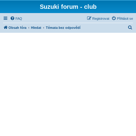
Suzuki forum - club
FAQ
Registrovat
Přihlásit se
H
Obsah fóra
Hledat
Témata bez odpovědí
l
e
d
a
t