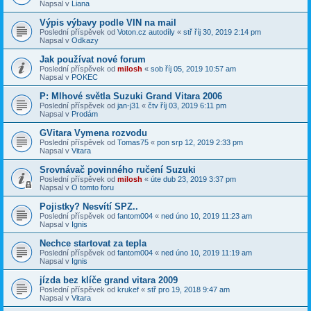
Napsal v
Liana
Výpis výbavy podle VIN na mail
Poslední příspěvek od
Voton.cz autodíly
«
stř říj 30, 2019 2:14 pm
Napsal v
Odkazy
Jak používat nové forum
Poslední příspěvek od
milosh
«
sob říj 05, 2019 10:57 am
Napsal v
POKEC
P: Mlhové světla Suzuki Grand Vitara 2006
Poslední příspěvek od
jan-j31
«
čtv říj 03, 2019 6:11 pm
Napsal v
Prodám
GVitara Vymena rozvodu
Poslední příspěvek od
Tomas75
«
pon srp 12, 2019 2:33 pm
Napsal v
Vitara
Srovnávač povinného ručení Suzuki
Poslední příspěvek od
milosh
«
úte dub 23, 2019 3:37 pm
Napsal v
O tomto foru
Pojistky? Nesvítí SPZ..
Poslední příspěvek od
fantom004
«
ned úno 10, 2019 11:23 am
Napsal v
Ignis
Nechce startovat za tepla
Poslední příspěvek od
fantom004
«
ned úno 10, 2019 11:19 am
Napsal v
Ignis
jízda bez klíče grand vitara 2009
Poslední příspěvek od
krukef
«
stř pro 19, 2018 9:47 am
Napsal v
Vitara