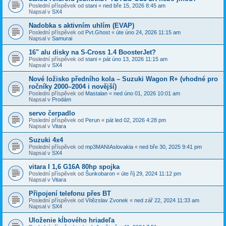
Poslední příspěvek od
stani
«
ned bře 15, 2026 8:45 am
Napsal v
SX4
Nadobka s aktivním uhlím (EVAP)
Poslední příspěvek od
Pvt.Ghost
«
úte úno 24, 2026 11:15 am
Napsal v
Samurai
16" alu disky na S-Cross 1.4 BoosterJet?
Poslední příspěvek od
stani
«
pát úno 13, 2026 11:15 am
Napsal v
SX4
​Nové ložisko předního kola – Suzuki Wagon R+ (vhodné pro
ročníky 2000–2004 i novější)
Poslední příspěvek od
Mastalan
«
ned úno 01, 2026 10:01 am
Napsal v
Prodám
servo čerpadlo
Poslední příspěvek od
Perun
«
pát led 02, 2026 4:28 pm
Napsal v
Vitara
Suzuki 4x4
Poslední příspěvek od
mp3MANIAslovakia
«
ned bře 30, 2025 9:41 pm
Napsal v
SX4
vitara I 1,6 G16A 80hp spojka
Poslední příspěvek od
Šunkobaron
«
úte říj 29, 2024 11:12 pm
Napsal v
Vitara
Připojení telefonu přes BT
Poslední příspěvek od
Vítězslav Zvonek
«
ned zář 22, 2024 11:33 am
Napsal v
SX4
Uloženie kĺbového hriadeľa