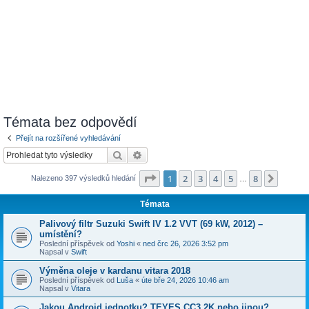
Témata bez odpovědí
Přejít na rozšířené vyhledávání
Hledat
Pokročilé hledání
Stránka
1
z
8
1
2
3
4
5
8
Další
Nalezeno 397 výsledků hledání
…
Témata
Palivový filtr Suzuki Swift IV 1.2 VVT (69 kW, 2012) –
umístění?
Poslední příspěvek od
Yoshi
«
ned črc 26, 2026 3:52 pm
Napsal v
Swift
Výměna oleje v kardanu vitara 2018
Poslední příspěvek od
Luša
«
úte bře 24, 2026 10:46 am
Napsal v
Vitara
Jakou Android jednotku? TEYES CC3 2K nebo jinou?