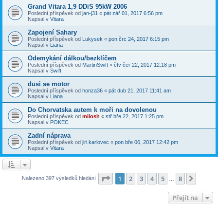
Grand Vitara 1,9 DDiS 95kW 2006
Poslední příspěvek od
jan-j31
«
pát zář 01, 2017 6:56 pm
Napsal v
Vitara
Zapojení Sahary
Poslední příspěvek od
Lukysek
«
pon črc 24, 2017 6:15 pm
Napsal v
Liana
Odemykání dálkou/bezklíčem
Poslední příspěvek od
MartinSwift
«
čtv čer 22, 2017 12:18 pm
Napsal v
Swift
dusi se motor
Poslední příspěvek od
honza36
«
pát dub 21, 2017 11:41 am
Napsal v
Liana
Do Chorvatska autem k moři na dovolenou
Poslední příspěvek od
milosh
«
stř bře 22, 2017 1:25 pm
Napsal v
POKEC
Zadní náprava
Poslední příspěvek od
jiri.karlovec
«
pon bře 06, 2017 12:42 pm
Napsal v
Vitara
Stránka
1
z
8
1
2
3
4
5
8
Další
Nalezeno 397 výsledků hledání
…
Přejít na