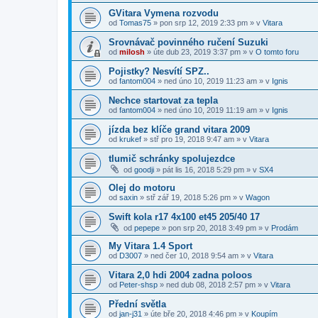
GVitara Vymena rozvodu
od
Tomas75
»
pon srp 12, 2019 2:33 pm
» v
Vitara
Srovnávač povinného ručení Suzuki
od
milosh
»
úte dub 23, 2019 3:37 pm
» v
O tomto foru
Pojistky? Nesvítí SPZ..
od
fantom004
»
ned úno 10, 2019 11:23 am
» v
Ignis
Nechce startovat za tepla
od
fantom004
»
ned úno 10, 2019 11:19 am
» v
Ignis
jízda bez klíče grand vitara 2009
od
krukef
»
stř pro 19, 2018 9:47 am
» v
Vitara
tlumič schránky spolujezdce
od
goodji
»
pát lis 16, 2018 5:29 pm
» v
SX4
Olej do motoru
od
saxin
»
stř zář 19, 2018 5:26 pm
» v
Wagon
Swift kola r17 4x100 et45 205/40 17
od
pepepe
»
pon srp 20, 2018 3:49 pm
» v
Prodám
My Vitara 1.4 Sport
od
D3007
»
ned čer 10, 2018 9:54 am
» v
Vitara
Vitara 2,0 hdi 2004 zadna poloos
od
Peter-shsp
»
ned dub 08, 2018 2:57 pm
» v
Vitara
Přední světla
od
jan-j31
»
úte bře 20, 2018 4:46 pm
» v
Koupím