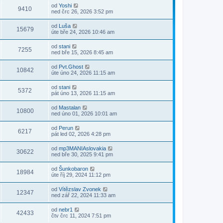
od
Yoshi
9410
ned črc 26, 2026 3:52 pm
od
Luša
15679
úte bře 24, 2026 10:46 am
od
stani
7255
ned bře 15, 2026 8:45 am
od
Pvt.Ghost
10842
úte úno 24, 2026 11:15 am
od
stani
5372
pát úno 13, 2026 11:15 am
od
Mastalan
10800
ned úno 01, 2026 10:01 am
od
Perun
6217
pát led 02, 2026 4:28 pm
od
mp3MANIAslovakia
30622
ned bře 30, 2025 9:41 pm
od
Šunkobaron
18984
úte říj 29, 2024 11:12 pm
od
Vítězslav Zvonek
12347
ned zář 22, 2024 11:33 am
od
nebr1
42433
čtv črc 11, 2024 7:51 pm