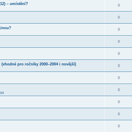
012) – umístění?
0
0
jinou?
0
0
0
 (vhodné pro ročníky 2000–2004 i novější)
0
0
0
X4
0
0
0