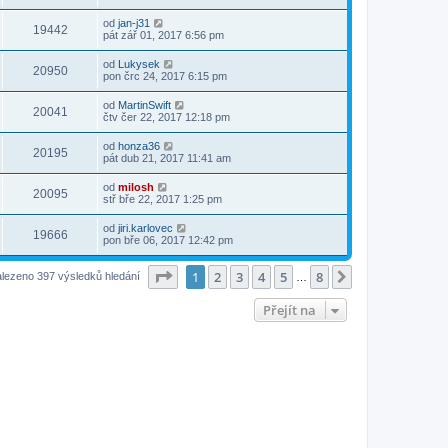
od
jan-j31
19442
pát zář 01, 2017 6:56 pm
od
Lukysek
20950
pon črc 24, 2017 6:15 pm
od
MartinSwift
20041
čtv čer 22, 2017 12:18 pm
od
honza36
20195
pát dub 21, 2017 11:41 am
od
milosh
20095
stř bře 22, 2017 1:25 pm
od
jiri.karlovec
19666
pon bře 06, 2017 12:42 pm
Stránka
1
z
8
1
2
3
4
5
8
Další
lezeno 397 výsledků hledání
…
Přejít na