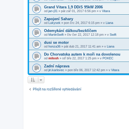
Grand Vitara 1,9 DDiS 95kW 2006
od
jan-j31
»
pát zář 01, 2017 6:56 pm
» v
Vitara
Zapojení Sahary
od
Lukysek
»
pon črc 24, 2017 6:15 pm
» v
Liana
Odemykání dálkou/bezklíčem
od
MartinSwift
»
čtv čer 22, 2017 12:18 pm
» v
Swift
dusi se motor
od
honza36
»
pát dub 21, 2017 11:41 am
» v
Liana
Do Chorvatska autem k moři na dovolenou
od
milosh
»
stř bře 22, 2017 1:25 pm
» v
POKEC
Zadní náprava
od
jiri.karlovec
»
pon bře 06, 2017 12:42 pm
» v
Vitara
Přejít na rozšířené vyhledávání