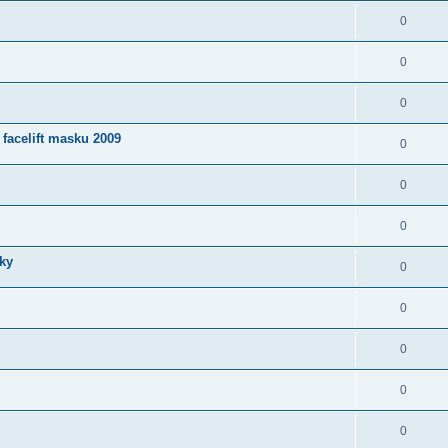
0
0
0
facelift masku 2009
0
0
0
čky
0
0
0
0
0