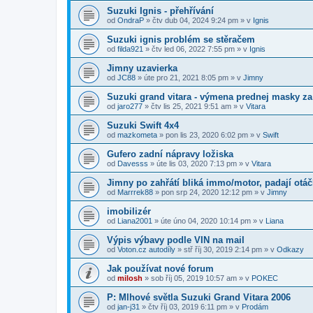
Suzuki Ignis - přehřívání
od
OndraP
»
čtv dub 04, 2024 9:24 pm
» v
Ignis
Suzuki ignis problém se stěračem
od
filda921
»
čtv led 06, 2022 7:55 pm
» v
Ignis
Jimny uzavierka
od
JC88
»
úte pro 21, 2021 8:05 pm
» v
Jimny
Suzuki grand vitara - výmena prednej masky za 
od
jaro277
»
čtv lis 25, 2021 9:51 am
» v
Vitara
Suzuki Swift 4x4
od
mazkometa
»
pon lis 23, 2020 6:02 pm
» v
Swift
Gufero zadní nápravy ložiska
od
Davesss
»
úte lis 03, 2020 7:13 pm
» v
Vitara
Jimny po zahřátí bliká immo/motor, padají otá
od
Marrrek88
»
pon srp 24, 2020 12:12 pm
» v
Jimny
imobilizér
od
Liana2001
»
úte úno 04, 2020 10:14 pm
» v
Liana
Výpis výbavy podle VIN na mail
od
Voton.cz autodíly
»
stř říj 30, 2019 2:14 pm
» v
Odkazy
Jak používat nové forum
od
milosh
»
sob říj 05, 2019 10:57 am
» v
POKEC
P: Mlhové světla Suzuki Grand Vitara 2006
od
jan-j31
»
čtv říj 03, 2019 6:11 pm
» v
Prodám