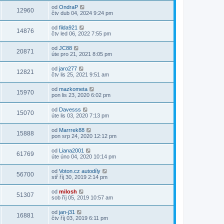
od
OndraP
12960
čtv dub 04, 2024 9:24 pm
od
filda921
14876
čtv led 06, 2022 7:55 pm
od
JC88
20871
úte pro 21, 2021 8:05 pm
od
jaro277
12821
čtv lis 25, 2021 9:51 am
od
mazkometa
15970
pon lis 23, 2020 6:02 pm
od
Davesss
15070
úte lis 03, 2020 7:13 pm
od
Marrrek88
15888
pon srp 24, 2020 12:12 pm
od
Liana2001
61769
úte úno 04, 2020 10:14 pm
od
Voton.cz autodíly
56700
stř říj 30, 2019 2:14 pm
od
milosh
51307
sob říj 05, 2019 10:57 am
od
jan-j31
16881
čtv říj 03, 2019 6:11 pm