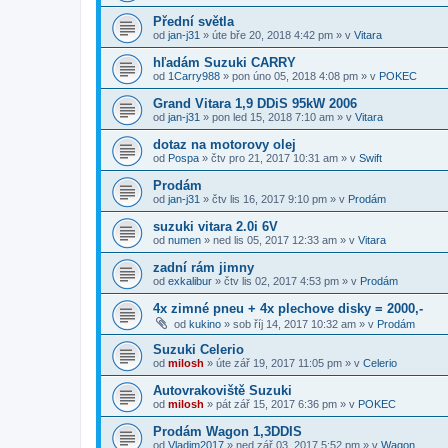
Přední světla
od
jan-j31
»
úte bře 20, 2018 4:42 pm
» v
Vitara
hľadám Suzuki CARRY
od
1Carry988
»
pon úno 05, 2018 4:08 pm
» v
POKEC
Grand Vitara 1,9 DDiS 95kW 2006
od
jan-j31
»
pon led 15, 2018 7:10 am
» v
Vitara
dotaz na motorovy olej
od
Pospa
»
čtv pro 21, 2017 10:31 am
» v
Swift
Prodám
od
jan-j31
»
čtv lis 16, 2017 9:10 pm
» v
Prodám
suzuki vitara 2.0i 6V
od
numen
»
ned lis 05, 2017 12:33 am
» v
Vitara
zadní rám jimny
od
exkalibur
»
čtv lis 02, 2017 4:53 pm
» v
Prodám
4x zimné pneu + 4x plechove disky = 2000,-
od
kukino
»
sob říj 14, 2017 10:32 am
» v
Prodám
Suzuki Celerio
od
milosh
»
úte zář 19, 2017 11:05 pm
» v
Celerio
Autovrakoviště Suzuki
od
milosh
»
pát zář 15, 2017 6:36 pm
» v
POKEC
Prodám Wagon 1,3DDIS
od
Vladim2017
»
ned zář 03, 2017 5:52 pm
» v
Wagon