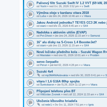
Palivový filtr Suzuki Swift IV 1.2 VVT (69 kW, 2
od
Yoshi
»
ned črc 26, 2026 3:52 pm
» v
Swift
Výměna oleje v kardanu vitara 2018
od
Luša
»
úte bře 24, 2026 10:46 am
» v
Vitara
Jakou Android jednotku? TEYES CC3 2K nebo 
od
stani
»
ned bře 15, 2026 8:45 am
» v
SX4
Nadobka s aktivním uhlím (EVAP)
od
Pvt.Ghost
»
úte úno 24, 2026 11:15 am
» v
Samurai
16" alu disky na S-Cross 1.4 BoosterJet?
od
stani
»
pát úno 13, 2026 11:15 am
» v
SX4
​Nové ložisko předního kola – Suzuki Wagon R+
od
Mastalan
»
ned úno 01, 2026 10:01 am
» v
Prodám
servo čerpadlo
od
Perun
»
pát led 02, 2026 4:28 pm
» v
Vitara
Suzuki 4x4
od
mp3MANIAslovakia
»
ned bře 30, 2025 9:41 pm
» v
S
vitara I 1,6 G16A 80hp spojka
od
Šunkobaron
»
úte říj 29, 2024 11:12 pm
» v
Vitara
Připojení telefonu přes BT
od
Vítězslav Zvonek
»
ned zář 22, 2024 11:33 am
» v
SX4
Uloženie kĺbového hriadeľa
od
nebr1
»
čtv črc 11, 2024 7:51 pm
» v
Ignis