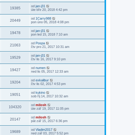
od
jan-j31
19385
úte bře 20, 2018 4:42 pm
od
1Carry988
20449
pon úno 05, 2018 4:08 pm
od
jan-j31
19478
pon led 15, 2018 7:10 am
od
Pospa
21063
čtv pro 21, 2017 10:31 am
od
jan-j31
19529
čtv lis 16, 2017 9:10 pm
od
numen
19427
ned lis 05, 2017 12:33 am
od
exkalibur
19204
čtv lis 02, 2017 4:53 pm
od
kukino
19051
sob říj 14, 2017 10:32 am
od
milosh
104320
úte zář 19, 2017 11:05 pm
od
milosh
20147
pát zář 15, 2017 6:36 pm
od
Vladim2017
19689
ned zář 03, 2017 5:52 pm