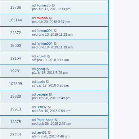
od
Tomas75
19736
pon srp 12, 2019 2:33 pm
od
milosh
165144
úte dub 23, 2019 3:37 pm
od
fantom004
22372
ned úno 10, 2019 11:23 am
od
fantom004
19660
ned úno 10, 2019 11:19 am
od
krukef
19164
stř pro 19, 2018 9:47 am
od
goodji
19281
pát lis 16, 2018 5:29 pm
od
saxin
107899
stř zář 19, 2018 5:26 pm
od
pepepe
19330
pon srp 20, 2018 3:49 pm
od
D3007
19913
ned čer 10, 2018 9:54 am
od
Peter-shsp
18875
ned dub 08, 2018 2:57 pm
od
jan-j31
23244
úte bře 20, 2018 4:46 pm