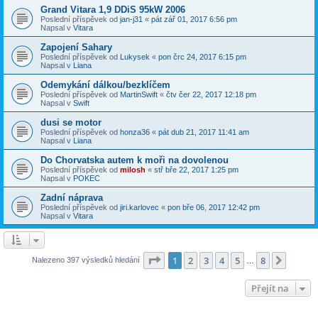
Grand Vitara 1,9 DDiS 95kW 2006
Poslední příspěvek od
jan-j31
«
pát zář 01, 2017 6:56 pm
Napsal v
Vitara
Zapojení Sahary
Poslední příspěvek od
Lukysek
«
pon črc 24, 2017 6:15 pm
Napsal v
Liana
Odemykání dálkou/bezklíčem
Poslední příspěvek od
MartinSwift
«
čtv čer 22, 2017 12:18 pm
Napsal v
Swift
dusi se motor
Poslední příspěvek od
honza36
«
pát dub 21, 2017 11:41 am
Napsal v
Liana
Do Chorvatska autem k moři na dovolenou
Poslední příspěvek od
milosh
«
stř bře 22, 2017 1:25 pm
Napsal v
POKEC
Zadní náprava
Poslední příspěvek od
jiri.karlovec
«
pon bře 06, 2017 12:42 pm
Napsal v
Vitara
Stránka
1
z
8
1
2
3
4
5
8
Další
Nalezeno 397 výsledků hledání
…
Přejít na