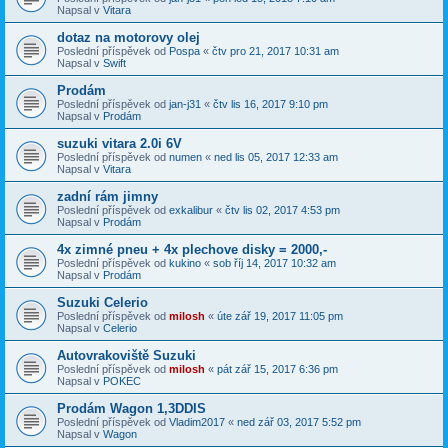
Napsal v
Vitara
dotaz na motorovy olej
Poslední příspěvek od
Pospa
«
čtv pro 21, 2017 10:31 am
Napsal v
Swift
Prodám
Poslední příspěvek od
jan-j31
«
čtv lis 16, 2017 9:10 pm
Napsal v
Prodám
suzuki vitara 2.0i 6V
Poslední příspěvek od
numen
«
ned lis 05, 2017 12:33 am
Napsal v
Vitara
zadní rám jimny
Poslední příspěvek od
exkalibur
«
čtv lis 02, 2017 4:53 pm
Napsal v
Prodám
4x zimné pneu + 4x plechove disky = 2000,-
Poslední příspěvek od
kukino
«
sob říj 14, 2017 10:32 am
Napsal v
Prodám
Suzuki Celerio
Poslední příspěvek od
milosh
«
úte zář 19, 2017 11:05 pm
Napsal v
Celerio
Autovrakoviště Suzuki
Poslední příspěvek od
milosh
«
pát zář 15, 2017 6:36 pm
Napsal v
POKEC
Prodám Wagon 1,3DDIS
Poslední příspěvek od
Vladim2017
«
ned zář 03, 2017 5:52 pm
Napsal v
Wagon