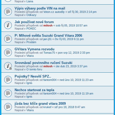
Napsal v
Liana
Výpis výbavy podle VIN na mail
Poslední příspěvek od
Voton.cz autodíly
«
stř říj 30, 2019 2:14 pm
Napsal v
Odkazy
Jak používat nové forum
Poslední příspěvek od
milosh
«
sob říj 05, 2019 10:57 am
Napsal v
POKEC
P: Mlhové světla Suzuki Grand Vitara 2006
Poslední příspěvek od
jan-j31
«
čtv říj 03, 2019 6:11 pm
Napsal v
Prodám
GVitara Vymena rozvodu
Poslední příspěvek od
Tomas75
«
pon srp 12, 2019 2:33 pm
Napsal v
Vitara
Srovnávač povinného ručení Suzuki
Poslední příspěvek od
milosh
«
úte dub 23, 2019 3:37 pm
Napsal v
O tomto foru
Pojistky? Nesvítí SPZ..
Poslední příspěvek od
fantom004
«
ned úno 10, 2019 11:23 am
Napsal v
Ignis
Nechce startovat za tepla
Poslední příspěvek od
fantom004
«
ned úno 10, 2019 11:19 am
Napsal v
Ignis
jízda bez klíče grand vitara 2009
Poslední příspěvek od
krukef
«
stř pro 19, 2018 9:47 am
Napsal v
Vitara