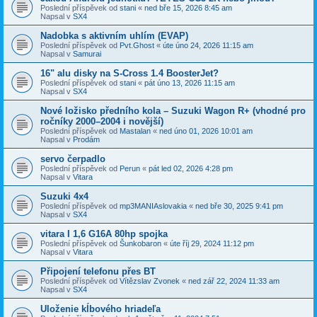
Poslední příspěvek od
stani
«
ned bře 15, 2026 8:45 am
Napsal v
SX4
Nadobka s aktivním uhlím (EVAP)
Poslední příspěvek od
Pvt.Ghost
«
úte úno 24, 2026 11:15 am
Napsal v
Samurai
16" alu disky na S-Cross 1.4 BoosterJet?
Poslední příspěvek od
stani
«
pát úno 13, 2026 11:15 am
Napsal v
SX4
​Nové ložisko předního kola – Suzuki Wagon R+ (vhodné pro
ročníky 2000–2004 i novější)
Poslední příspěvek od
Mastalan
«
ned úno 01, 2026 10:01 am
Napsal v
Prodám
servo čerpadlo
Poslední příspěvek od
Perun
«
pát led 02, 2026 4:28 pm
Napsal v
Vitara
Suzuki 4x4
Poslední příspěvek od
mp3MANIAslovakia
«
ned bře 30, 2025 9:41 pm
Napsal v
SX4
vitara I 1,6 G16A 80hp spojka
Poslední příspěvek od
Šunkobaron
«
úte říj 29, 2024 11:12 pm
Napsal v
Vitara
Připojení telefonu přes BT
Poslední příspěvek od
Vítězslav Zvonek
«
ned zář 22, 2024 11:33 am
Napsal v
SX4
Uloženie kĺbového hriadeľa