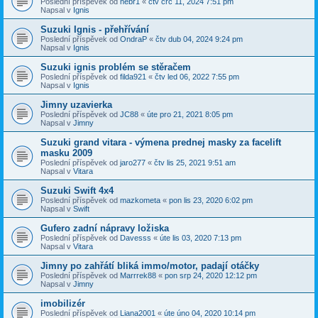
Poslední příspěvek od
nebr1
«
čtv črc 11, 2024 7:51 pm
Napsal v
Ignis
Suzuki Ignis - přehřívání
Poslední příspěvek od
OndraP
«
čtv dub 04, 2024 9:24 pm
Napsal v
Ignis
Suzuki ignis problém se stěračem
Poslední příspěvek od
filda921
«
čtv led 06, 2022 7:55 pm
Napsal v
Ignis
Jimny uzavierka
Poslední příspěvek od
JC88
«
úte pro 21, 2021 8:05 pm
Napsal v
Jimny
Suzuki grand vitara - výmena prednej masky za facelift
masku 2009
Poslední příspěvek od
jaro277
«
čtv lis 25, 2021 9:51 am
Napsal v
Vitara
Suzuki Swift 4x4
Poslední příspěvek od
mazkometa
«
pon lis 23, 2020 6:02 pm
Napsal v
Swift
Gufero zadní nápravy ložiska
Poslední příspěvek od
Davesss
«
úte lis 03, 2020 7:13 pm
Napsal v
Vitara
Jimny po zahřátí bliká immo/motor, padají otáčky
Poslední příspěvek od
Marrrek88
«
pon srp 24, 2020 12:12 pm
Napsal v
Jimny
imobilizér
Poslední příspěvek od
Liana2001
«
úte úno 04, 2020 10:14 pm