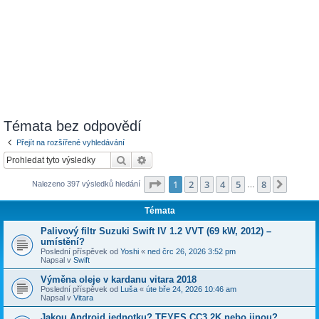
Témata bez odpovědí
Přejít na rozšířené vyhledávání
Hledat
Pokročilé hledání
Stránka
1
z
8
1
2
3
4
5
8
Další
Nalezeno 397 výsledků hledání
…
Témata
Palivový filtr Suzuki Swift IV 1.2 VVT (69 kW, 2012) –
umístění?
Poslední příspěvek od
Yoshi
«
ned črc 26, 2026 3:52 pm
Napsal v
Swift
Výměna oleje v kardanu vitara 2018
Poslední příspěvek od
Luša
«
úte bře 24, 2026 10:46 am
Napsal v
Vitara
Jakou Android jednotku? TEYES CC3 2K nebo jinou?