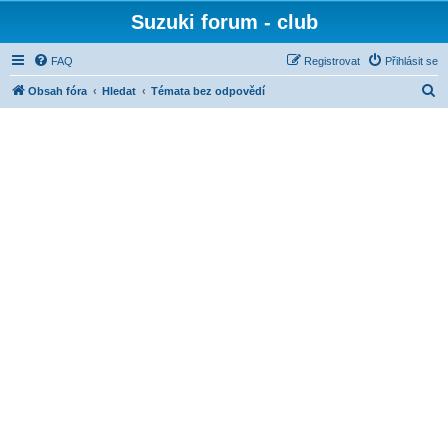
Suzuki forum - club
FAQ
Registrovat
Přihlásit se
H
Obsah fóra
Hledat
Témata bez odpovědí
l
e
d
a
t