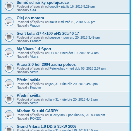
tlumič schránky spolujezdce
Poslední příspěvek od
goodji
«
pát lis 16, 2018 5:29 pm
Napsal v
SX4
Olej do motoru
Poslední příspěvek od
saxin
«
stř zář 19, 2018 5:26 pm
Napsal v
Wagon
Swift kola r17 4x100 et45 205/40 17
Poslední příspěvek od
pepepe
«
pon srp 20, 2018 3:49 pm
Napsal v
Prodám
My Vitara 1.4 Sport
Poslední příspěvek od
D3007
«
ned čer 10, 2018 9:54 am
Napsal v
Vitara
Vitara 2,0 hdi 2004 zadna poloos
Poslední příspěvek od
Peter-shsp
«
ned dub 08, 2018 2:57 pm
Napsal v
Vitara
Přední světla
Poslední příspěvek od
jan-j31
«
úte bře 20, 2018 4:46 pm
Napsal v
Koupím
Přední světla
Poslední příspěvek od
jan-j31
«
úte bře 20, 2018 4:42 pm
Napsal v
Vitara
hľadám Suzuki CARRY
Poslední příspěvek od
1Carry988
«
pon úno 05, 2018 4:08 pm
Napsal v
POKEC
Grand Vitara 1,9 DDiS 95kW 2006
Poslední příspěvek od
jan-j31
«
pon led 15, 2018 7:10 am