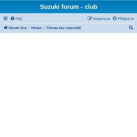
Suzuki forum - club
FAQ
Registrovat
Přihlásit se
H
Obsah fóra
Hledat
Témata bez odpovědí
l
e
d
a
t