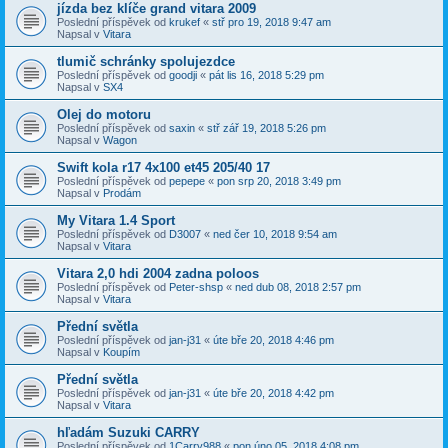
jízda bez klíče grand vitara 2009
Poslední příspěvek od
krukef
«
stř pro 19, 2018 9:47 am
Napsal v
Vitara
tlumič schránky spolujezdce
Poslední příspěvek od
goodji
«
pát lis 16, 2018 5:29 pm
Napsal v
SX4
Olej do motoru
Poslední příspěvek od
saxin
«
stř zář 19, 2018 5:26 pm
Napsal v
Wagon
Swift kola r17 4x100 et45 205/40 17
Poslední příspěvek od
pepepe
«
pon srp 20, 2018 3:49 pm
Napsal v
Prodám
My Vitara 1.4 Sport
Poslední příspěvek od
D3007
«
ned čer 10, 2018 9:54 am
Napsal v
Vitara
Vitara 2,0 hdi 2004 zadna poloos
Poslední příspěvek od
Peter-shsp
«
ned dub 08, 2018 2:57 pm
Napsal v
Vitara
Přední světla
Poslední příspěvek od
jan-j31
«
úte bře 20, 2018 4:46 pm
Napsal v
Koupím
Přední světla
Poslední příspěvek od
jan-j31
«
úte bře 20, 2018 4:42 pm
Napsal v
Vitara
hľadám Suzuki CARRY
Poslední příspěvek od
1Carry988
«
pon úno 05, 2018 4:08 pm