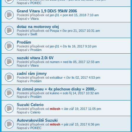
Napsal v
POKEC
Grand Vitara 1,9 DDiS 95kW 2006
Poslední příspěvek od
jan-j31
«
pon led 15, 2018 7:10 am
Napsal v
Vitara
dotaz na motorovy olej
Poslední příspěvek od
Pospa
«
čtv pro 21, 2017 10:31 am
Napsal v
Swift
Prodám
Poslední příspěvek od
jan-j31
«
čtv lis 16, 2017 9:10 pm
Napsal v
Prodám
suzuki vitara 2.0i 6V
Poslední příspěvek od
numen
«
ned lis 05, 2017 12:33 am
Napsal v
Vitara
zadní rám jimny
Poslední příspěvek od
exkalibur
«
čtv lis 02, 2017 4:53 pm
Napsal v
Prodám
4x zimné pneu + 4x plechove disky = 2000,-
Poslední příspěvek od
kukino
«
sob říj 14, 2017 10:32 am
Napsal v
Prodám
Suzuki Celerio
Poslední příspěvek od
milosh
«
úte zář 19, 2017 11:05 pm
Napsal v
Celerio
Autovrakoviště Suzuki
Poslední příspěvek od
milosh
«
pát zář 15, 2017 6:36 pm
Napsal v
POKEC