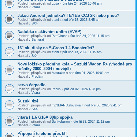
Poslední příspěvek od
Luša
«
úte bře 24, 2026 10:46 am
Napsal v
Vitara
Jakou Android jednotku? TEYES CC3 2K nebo jinou?
Poslední příspěvek od
stani
«
ned bře 15, 2026 8:45 am
Napsal v
SX4
Nadobka s aktivním uhlím (EVAP)
Poslední příspěvek od
Pvt.Ghost
«
úte úno 24, 2026 11:15 am
Napsal v
Samurai
16" alu disky na S-Cross 1.4 BoosterJet?
Poslední příspěvek od
stani
«
pát úno 13, 2026 11:15 am
Napsal v
SX4
​Nové ložisko předního kola – Suzuki Wagon R+ (vhodné pro
ročníky 2000–2004 i novější)
Poslední příspěvek od
Mastalan
«
ned úno 01, 2026 10:01 am
Napsal v
Prodám
servo čerpadlo
Poslední příspěvek od
Perun
«
pát led 02, 2026 4:28 pm
Napsal v
Vitara
Suzuki 4x4
Poslední příspěvek od
mp3MANIAslovakia
«
ned bře 30, 2025 9:41 pm
Napsal v
SX4
vitara I 1,6 G16A 80hp spojka
Poslední příspěvek od
Šunkobaron
«
úte říj 29, 2024 11:12 pm
Napsal v
Vitara
Připojení telefonu přes BT