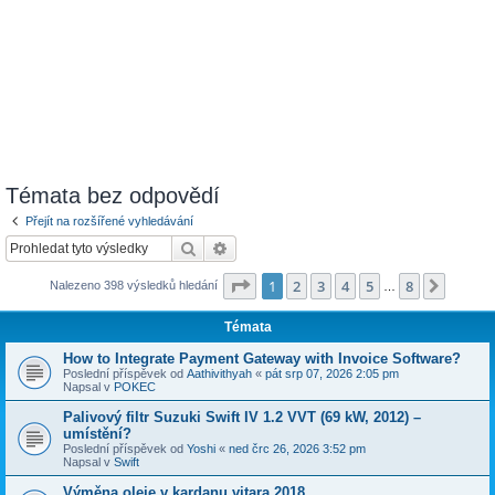
Témata bez odpovědí
Přejít na rozšířené vyhledávání
Hledat
Pokročilé hledání
Stránka
1
z
8
1
2
3
4
5
8
Další
Nalezeno 398 výsledků hledání
…
Témata
How to Integrate Payment Gateway with Invoice Software?
Poslední příspěvek od
Aathivithyah
«
pát srp 07, 2026 2:05 pm
Napsal v
POKEC
Palivový filtr Suzuki Swift IV 1.2 VVT (69 kW, 2012) –
umístění?
Poslední příspěvek od
Yoshi
«
ned črc 26, 2026 3:52 pm
Napsal v
Swift
Výměna oleje v kardanu vitara 2018