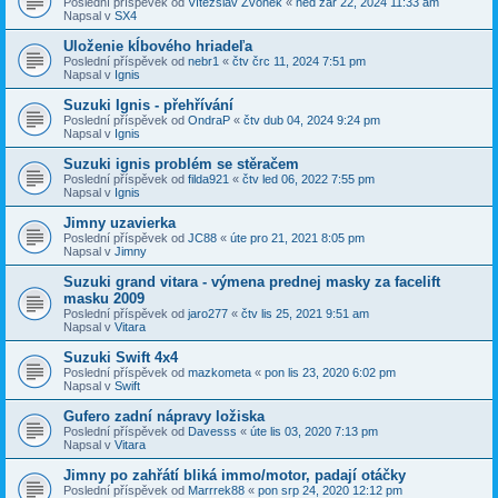
Poslední příspěvek od
Vítězslav Zvonek
«
ned zář 22, 2024 11:33 am
Napsal v
SX4
Uloženie kĺbového hriadeľa
Poslední příspěvek od
nebr1
«
čtv črc 11, 2024 7:51 pm
Napsal v
Ignis
Suzuki Ignis - přehřívání
Poslední příspěvek od
OndraP
«
čtv dub 04, 2024 9:24 pm
Napsal v
Ignis
Suzuki ignis problém se stěračem
Poslední příspěvek od
filda921
«
čtv led 06, 2022 7:55 pm
Napsal v
Ignis
Jimny uzavierka
Poslední příspěvek od
JC88
«
úte pro 21, 2021 8:05 pm
Napsal v
Jimny
Suzuki grand vitara - výmena prednej masky za facelift
masku 2009
Poslední příspěvek od
jaro277
«
čtv lis 25, 2021 9:51 am
Napsal v
Vitara
Suzuki Swift 4x4
Poslední příspěvek od
mazkometa
«
pon lis 23, 2020 6:02 pm
Napsal v
Swift
Gufero zadní nápravy ložiska
Poslední příspěvek od
Davesss
«
úte lis 03, 2020 7:13 pm
Napsal v
Vitara
Jimny po zahřátí bliká immo/motor, padají otáčky
Poslední příspěvek od
Marrrek88
«
pon srp 24, 2020 12:12 pm