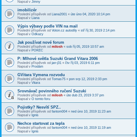
Napsal v
Jimny
imobilizér
Poslední příspěvek od
Liana2001
«
úte úno 04, 2020 10:14 pm
Napsal v
Liana
Výpis výbavy podle VIN na mail
Poslední příspěvek od
Voton.cz autodíly
«
stř říj 30, 2019 2:14 pm
Napsal v
Odkazy
Jak používat nové forum
Poslední příspěvek od
milosh
«
sob říj 05, 2019 10:57 am
Napsal v
POKEC
P: Mlhové světla Suzuki Grand Vitara 2006
Poslední příspěvek od
jan-j31
«
čtv říj 03, 2019 6:11 pm
Napsal v
Prodám
GVitara Vymena rozvodu
Poslední příspěvek od
Tomas75
«
pon srp 12, 2019 2:33 pm
Napsal v
Vitara
Srovnávač povinného ručení Suzuki
Poslední příspěvek od
milosh
«
úte dub 23, 2019 3:37 pm
Napsal v
O tomto foru
Pojistky? Nesvítí SPZ..
Poslední příspěvek od
fantom004
«
ned úno 10, 2019 11:23 am
Napsal v
Ignis
Nechce startovat za tepla
Poslední příspěvek od
fantom004
«
ned úno 10, 2019 11:19 am
Napsal v
Ignis