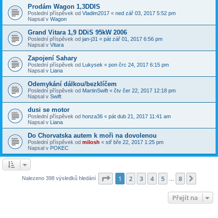
Prodám Wagon 1,3DDIS
Poslední příspěvek od
Vladim2017
«
ned zář 03, 2017 5:52 pm
Napsal v
Wagon
Grand Vitara 1,9 DDiS 95kW 2006
Poslední příspěvek od
jan-j31
«
pát zář 01, 2017 6:56 pm
Napsal v
Vitara
Zapojení Sahary
Poslední příspěvek od
Lukysek
«
pon črc 24, 2017 6:15 pm
Napsal v
Liana
Odemykání dálkou/bezklíčem
Poslední příspěvek od
MartinSwift
«
čtv čer 22, 2017 12:18 pm
Napsal v
Swift
dusi se motor
Poslední příspěvek od
honza36
«
pát dub 21, 2017 11:41 am
Napsal v
Liana
Do Chorvatska autem k moři na dovolenou
Poslední příspěvek od
milosh
«
stř bře 22, 2017 1:25 pm
Napsal v
POKEC
Stránka
1
z
8
1
2
3
4
5
8
Další
Nalezeno 398 výsledků hledání
…
Přejít na