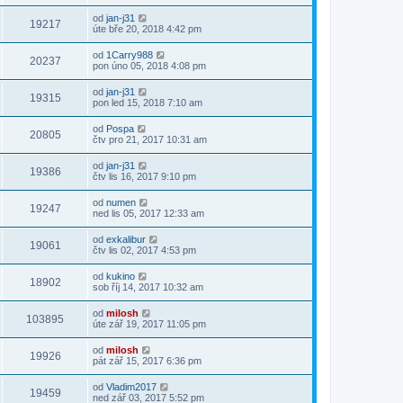
od
jan-j31
19217
úte bře 20, 2018 4:42 pm
od
1Carry988
20237
pon úno 05, 2018 4:08 pm
od
jan-j31
19315
pon led 15, 2018 7:10 am
od
Pospa
20805
čtv pro 21, 2017 10:31 am
od
jan-j31
19386
čtv lis 16, 2017 9:10 pm
od
numen
19247
ned lis 05, 2017 12:33 am
od
exkalibur
19061
čtv lis 02, 2017 4:53 pm
od
kukino
18902
sob říj 14, 2017 10:32 am
od
milosh
103895
úte zář 19, 2017 11:05 pm
od
milosh
19926
pát zář 15, 2017 6:36 pm
od
Vladim2017
19459
ned zář 03, 2017 5:52 pm