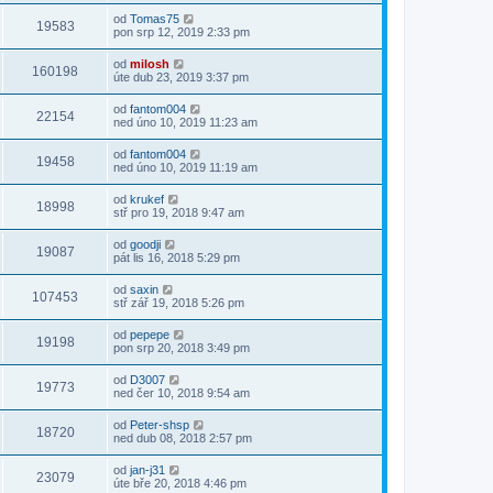
od
Tomas75
19583
pon srp 12, 2019 2:33 pm
od
milosh
160198
úte dub 23, 2019 3:37 pm
od
fantom004
22154
ned úno 10, 2019 11:23 am
od
fantom004
19458
ned úno 10, 2019 11:19 am
od
krukef
18998
stř pro 19, 2018 9:47 am
od
goodji
19087
pát lis 16, 2018 5:29 pm
od
saxin
107453
stř zář 19, 2018 5:26 pm
od
pepepe
19198
pon srp 20, 2018 3:49 pm
od
D3007
19773
ned čer 10, 2018 9:54 am
od
Peter-shsp
18720
ned dub 08, 2018 2:57 pm
od
jan-j31
23079
úte bře 20, 2018 4:46 pm