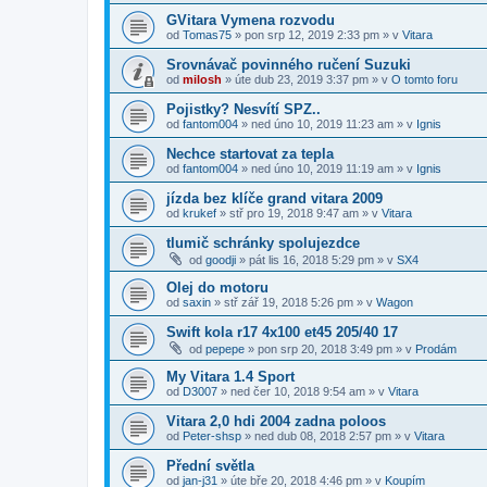
GVitara Vymena rozvodu
od
Tomas75
»
pon srp 12, 2019 2:33 pm
» v
Vitara
Srovnávač povinného ručení Suzuki
od
milosh
»
úte dub 23, 2019 3:37 pm
» v
O tomto foru
Pojistky? Nesvítí SPZ..
od
fantom004
»
ned úno 10, 2019 11:23 am
» v
Ignis
Nechce startovat za tepla
od
fantom004
»
ned úno 10, 2019 11:19 am
» v
Ignis
jízda bez klíče grand vitara 2009
od
krukef
»
stř pro 19, 2018 9:47 am
» v
Vitara
tlumič schránky spolujezdce
od
goodji
»
pát lis 16, 2018 5:29 pm
» v
SX4
Olej do motoru
od
saxin
»
stř zář 19, 2018 5:26 pm
» v
Wagon
Swift kola r17 4x100 et45 205/40 17
od
pepepe
»
pon srp 20, 2018 3:49 pm
» v
Prodám
My Vitara 1.4 Sport
od
D3007
»
ned čer 10, 2018 9:54 am
» v
Vitara
Vitara 2,0 hdi 2004 zadna poloos
od
Peter-shsp
»
ned dub 08, 2018 2:57 pm
» v
Vitara
Přední světla
od
jan-j31
»
úte bře 20, 2018 4:46 pm
» v
Koupím