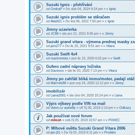
Suzuki Ignis - přehřívání
od
OndraP
»
čtv dub 04, 2024 9:24 pm
» v
Ignis
Suzuki ignis problém se stěračem
od
filda921
»
čtv led 06, 2022 7:55 pm
» v
Ignis
Jimny uzavierka
od
JC88
»
úte pro 21, 2021 8:05 pm
» v
Jimny
Suzuki grand vitara - výmena prednej masky za 
od
jaro277
»
čtv lis 25, 2021 9:51 am
» v
Vitara
Suzuki Swift 4x4
od
mazkometa
»
pon lis 23, 2020 6:02 pm
» v
Swift
Gufero zadní nápravy ložiska
od
Davesss
»
úte lis 03, 2020 7:13 pm
» v
Vitara
Jimny po zahřátí bliká immo/motor, padají otá
od
Marrrek88
»
pon srp 24, 2020 12:12 pm
» v
Jimny
imobilizér
od
Liana2001
»
úte úno 04, 2020 10:14 pm
» v
Liana
Výpis výbavy podle VIN na mail
od
Voton.cz autodíly
»
stř říj 30, 2019 2:14 pm
» v
Odkazy
Jak používat nové forum
od
milosh
»
sob říj 05, 2019 10:57 am
» v
POKEC
P: Mlhové světla Suzuki Grand Vitara 2006
od
jan-j31
»
čtv říj 03, 2019 6:11 pm
» v
Prodám