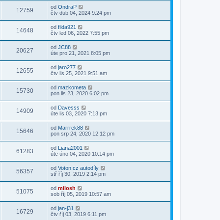
od
OndraP
12759
čtv dub 04, 2024 9:24 pm
od
filda921
14648
čtv led 06, 2022 7:55 pm
od
JC88
20627
úte pro 21, 2021 8:05 pm
od
jaro277
12655
čtv lis 25, 2021 9:51 am
od
mazkometa
15730
pon lis 23, 2020 6:02 pm
od
Davesss
14909
úte lis 03, 2020 7:13 pm
od
Marrrek88
15646
pon srp 24, 2020 12:12 pm
od
Liana2001
61283
úte úno 04, 2020 10:14 pm
od
Voton.cz autodíly
56357
stř říj 30, 2019 2:14 pm
od
milosh
51075
sob říj 05, 2019 10:57 am
od
jan-j31
16729
čtv říj 03, 2019 6:11 pm