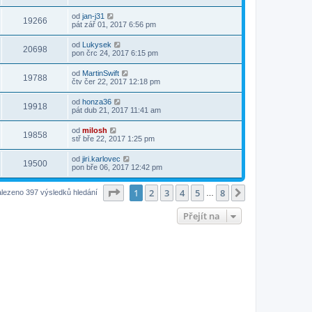
od
jan-j31
19266
pát zář 01, 2017 6:56 pm
od
Lukysek
20698
pon črc 24, 2017 6:15 pm
od
MartinSwift
19788
čtv čer 22, 2017 12:18 pm
od
honza36
19918
pát dub 21, 2017 11:41 am
od
milosh
19858
stř bře 22, 2017 1:25 pm
od
jiri.karlovec
19500
pon bře 06, 2017 12:42 pm
Stránka
1
z
8
1
2
3
4
5
8
Další
lezeno 397 výsledků hledání
…
Přejít na