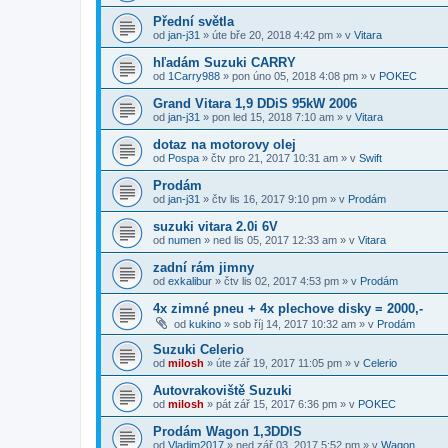
Přední světla
od
jan-j31
»
úte bře 20, 2018 4:42 pm
» v
Vitara
hľadám Suzuki CARRY
od
1Carry988
»
pon úno 05, 2018 4:08 pm
» v
POKEC
Grand Vitara 1,9 DDiS 95kW 2006
od
jan-j31
»
pon led 15, 2018 7:10 am
» v
Vitara
dotaz na motorovy olej
od
Pospa
»
čtv pro 21, 2017 10:31 am
» v
Swift
Prodám
od
jan-j31
»
čtv lis 16, 2017 9:10 pm
» v
Prodám
suzuki vitara 2.0i 6V
od
numen
»
ned lis 05, 2017 12:33 am
» v
Vitara
zadní rám jimny
od
exkalibur
»
čtv lis 02, 2017 4:53 pm
» v
Prodám
4x zimné pneu + 4x plechove disky = 2000,-
od
kukino
»
sob říj 14, 2017 10:32 am
» v
Prodám
Suzuki Celerio
od
milosh
»
úte zář 19, 2017 11:05 pm
» v
Celerio
Autovrakoviště Suzuki
od
milosh
»
pát zář 15, 2017 6:36 pm
» v
POKEC
Prodám Wagon 1,3DDIS
od
Vladim2017
»
ned zář 03, 2017 5:52 pm
» v
Wagon