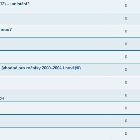
012) – umístění?
0
0
jinou?
0
0
0
 (vhodné pro ročníky 2000–2004 i novější)
0
0
0
X4
0
0
0