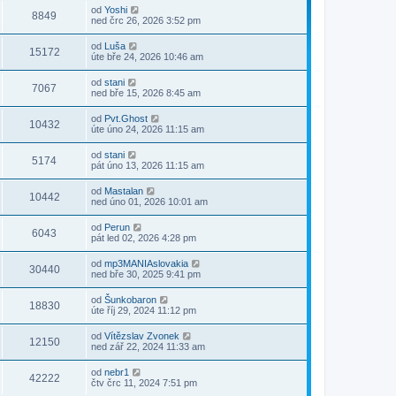
od
Yoshi
8849
ned črc 26, 2026 3:52 pm
od
Luša
15172
úte bře 24, 2026 10:46 am
od
stani
7067
ned bře 15, 2026 8:45 am
od
Pvt.Ghost
10432
úte úno 24, 2026 11:15 am
od
stani
5174
pát úno 13, 2026 11:15 am
od
Mastalan
10442
ned úno 01, 2026 10:01 am
od
Perun
6043
pát led 02, 2026 4:28 pm
od
mp3MANIAslovakia
30440
ned bře 30, 2025 9:41 pm
od
Šunkobaron
18830
úte říj 29, 2024 11:12 pm
od
Vítězslav Zvonek
12150
ned zář 22, 2024 11:33 am
od
nebr1
42222
čtv črc 11, 2024 7:51 pm