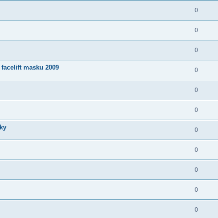
0
0
0
facelift masku 2009
0
0
0
čky
0
0
0
0
0