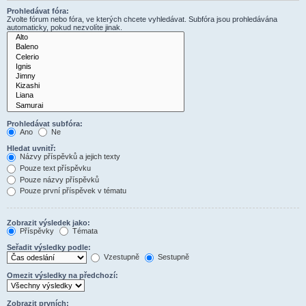
Prohledávat fóra:
Zvolte fórum nebo fóra, ve kterých chcete vyhledávat. Subfóra jsou prohledávána
automaticky, pokud nezvolíte jinak.
Prohledávat subfóra:
Ano
Ne
Hledat uvnitř:
Názvy příspěvků a jejich texty
Pouze text příspěvku
Pouze názvy příspěvků
Pouze první příspěvek v tématu
Zobrazit výsledek jako:
Příspěvky
Témata
Seřadit výsledky podle:
Vzestupně
Sestupně
Omezit výsledky na předchozí:
Zobrazit prvních: