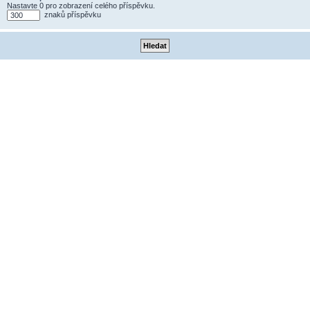
Nastavte 0 pro zobrazení celého příspěvku.
znaků příspěvku