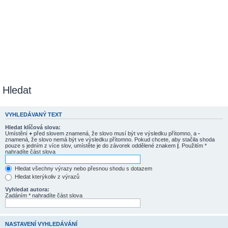
Hledat
VYHLEDÁVANÝ TEXT
Hledat klíčová slova:
Umístění
+
před slovem znamená, že slovo musí být ve výsledku přítomno, a
-
znamená, že slovo nemá být ve výsledku přítomno. Pokud chcete, aby stačila shoda
pouze s jedním z více slov, umístěte je do závorek oddělené znakem
|
. Použitím *
nahradíte část slova
Hledat všechny výrazy nebo přesnou shodu s dotazem
Hledat kterýkoliv z výrazů
Vyhledat autora:
Zadáním * nahradíte část slova
NASTAVENÍ VYHLEDÁVÁNÍ