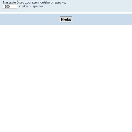
Nastavte 0 pro zobrazení celého příspěvku.
znaků příspěvku