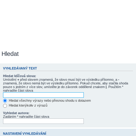
Hledat
VYHLEDÁVANÝ TEXT
Hledat klíčová slova:
Umístění
+
před slovem znamená, že slovo musí být ve výsledku přítomno, a
-
znamená, že slovo nemá být ve výsledku přítomno. Pokud chcete, aby stačila shoda
pouze s jedním z více slov, umístěte je do závorek oddělené znakem
|
. Použitím *
nahradíte část slova
Hledat všechny výrazy nebo přesnou shodu s dotazem
Hledat kterýkoliv z výrazů
Vyhledat autora:
Zadáním * nahradíte část slova
NASTAVENÍ VYHLEDÁVÁNÍ