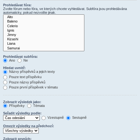
Prohledávat fóra:
Zvolte fórum nebo fóra, ve kterých chcete vyhledávat. Subfóra jsou prohledávána
automaticky, pokud nezvolíte jinak.
Prohledávat subfóra:
Ano
Ne
Hledat uvnitř:
Názvy příspěvků a jejich texty
Pouze text příspěvku
Pouze názvy příspěvků
Pouze první příspěvek v tématu
Zobrazit výsledek jako:
Příspěvky
Témata
Seřadit výsledky podle:
Vzestupně
Sestupně
Omezit výsledky na předchozí:
Zobrazit prvních: