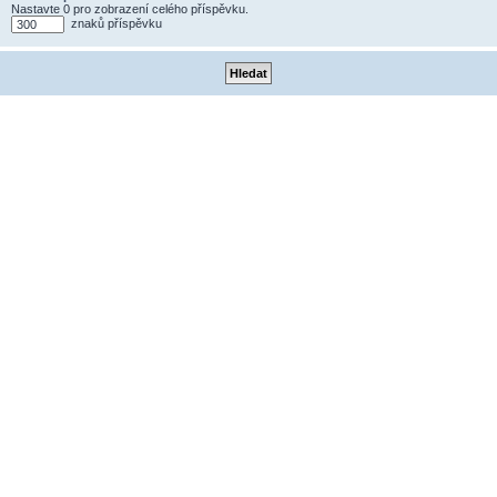
Nastavte 0 pro zobrazení celého příspěvku.
znaků příspěvku