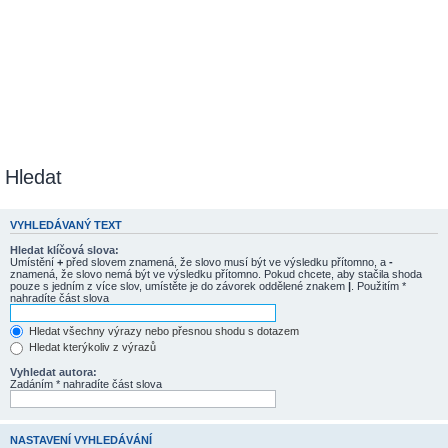
Hledat
VYHLEDÁVANÝ TEXT
Hledat klíčová slova:
Umístění
+
před slovem znamená, že slovo musí být ve výsledku přítomno, a
-
znamená, že slovo nemá být ve výsledku přítomno. Pokud chcete, aby stačila shoda
pouze s jedním z více slov, umístěte je do závorek oddělené znakem
|
. Použitím *
nahradíte část slova
Hledat všechny výrazy nebo přesnou shodu s dotazem
Hledat kterýkoliv z výrazů
Vyhledat autora:
Zadáním * nahradíte část slova
NASTAVENÍ VYHLEDÁVÁNÍ