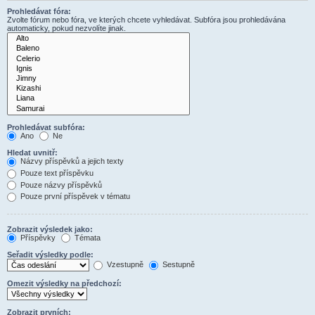
Prohledávat fóra:
Zvolte fórum nebo fóra, ve kterých chcete vyhledávat. Subfóra jsou prohledávána
automaticky, pokud nezvolíte jinak.
Prohledávat subfóra:
Ano
Ne
Hledat uvnitř:
Názvy příspěvků a jejich texty
Pouze text příspěvku
Pouze názvy příspěvků
Pouze první příspěvek v tématu
Zobrazit výsledek jako:
Příspěvky
Témata
Seřadit výsledky podle:
Vzestupně
Sestupně
Omezit výsledky na předchozí:
Zobrazit prvních: