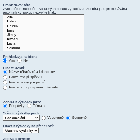
Prohledávat fóra:
Zvolte fórum nebo fóra, ve kterých chcete vyhledávat. Subfóra jsou prohledávána
automaticky, pokud nezvolíte jinak.
Prohledávat subfóra:
Ano
Ne
Hledat uvnitř:
Názvy příspěvků a jejich texty
Pouze text příspěvku
Pouze názvy příspěvků
Pouze první příspěvek v tématu
Zobrazit výsledek jako:
Příspěvky
Témata
Seřadit výsledky podle:
Vzestupně
Sestupně
Omezit výsledky na předchozí:
Zobrazit prvních: