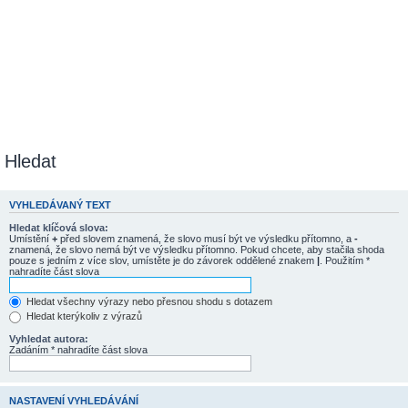
Hledat
VYHLEDÁVANÝ TEXT
Hledat klíčová slova:
Umístění
+
před slovem znamená, že slovo musí být ve výsledku přítomno, a
-
znamená, že slovo nemá být ve výsledku přítomno. Pokud chcete, aby stačila shoda
pouze s jedním z více slov, umístěte je do závorek oddělené znakem
|
. Použitím *
nahradíte část slova
Hledat všechny výrazy nebo přesnou shodu s dotazem
Hledat kterýkoliv z výrazů
Vyhledat autora:
Zadáním * nahradíte část slova
NASTAVENÍ VYHLEDÁVÁNÍ