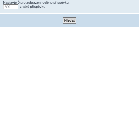
Nastavte 0 pro zobrazení celého příspěvku.
znaků příspěvku