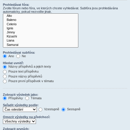
Prohledávat fóra:
Zvolte fórum nebo fóra, ve kterých chcete vyhledávat. Subfóra jsou prohledávána
automaticky, pokud nezvolíte jinak.
Prohledávat subfóra:
Ano
Ne
Hledat uvnitř:
Názvy příspěvků a jejich texty
Pouze text příspěvku
Pouze názvy příspěvků
Pouze první příspěvek v tématu
Zobrazit výsledek jako:
Příspěvky
Témata
Seřadit výsledky podle:
Vzestupně
Sestupně
Omezit výsledky na předchozí:
Zobrazit prvních: