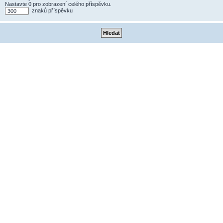
Nastavte 0 pro zobrazení celého příspěvku.
znaků příspěvku