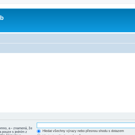
ub
tomno, a
-
znamená, že
Hledat všechny výrazy nebo přesnou shodu s dotazem
a pouze s jedním z