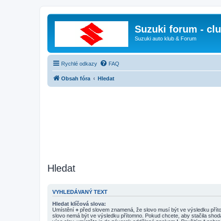
Suzuki forum - cl
Suzuki auto klub & Forum
Rychlé odkazy
FAQ
Obsah fóra
Hledat
Hledat
VYHLEDÁVANÝ TEXT
Hledat klíčová slova:
Umístění
+
před slovem znamená, že slovo musí být ve výsledku pří
slovo nemá být ve výsledku přítomno. Pokud chcete, aby stačila shod