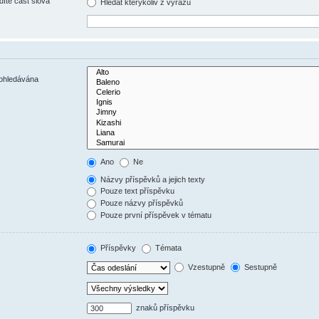
díte část slova
Hledat kterýkoliv z výrazů
rohledávána
Ano
Ne
Názvy příspěvků a jejich texty
Pouze text příspěvku
Pouze názvy příspěvků
Pouze první příspěvek v tématu
Příspěvky
Témata
Vzestupně
Sestupně
znaků příspěvku