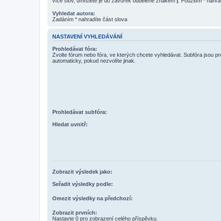
více slov, umístěte je do závorek oddělené znakem
|
. Použitím * nahra
Vyhledat autora:
Zadáním * nahradíte část slova
NASTAVENÍ VYHLEDÁVÁNÍ
Prohledávat fóra:
Zvolte fórum nebo fóra, ve kterých chcete vyhledávat. Subfóra jsou p
automaticky, pokud nezvolíte jinak.
Prohledávat subfóra:
Hledat uvnitř:
Zobrazit výsledek jako:
Seřadit výsledky podle:
Omezit výsledky na předchozí:
Zobrazit prvních:
Nastavte 0 pro zobrazení celého příspěvku.