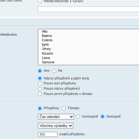
díte část slova
Hledat kterýkoliv z výrazů
rohledávána
Ano
Ne
Názvy příspěvků a jejich texty
Pouze text příspěvku
Pouze názvy příspěvků
Pouze první příspěvek v tématu
Příspěvky
Témata
Vzestupně
Sestupně
znaků příspěvku