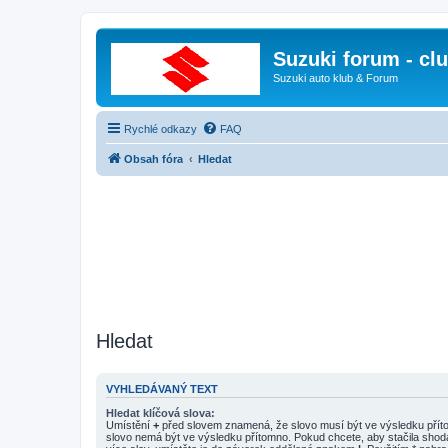
Suzuki forum - cl
Suzuki auto klub & Forum
Rychlé odkazy
FAQ
Obsah fóra
Hledat
Hledat
VYHLEDÁVANÝ TEXT
Hledat klíčová slova:
Umístění
+
před slovem znamená, že slovo musí být ve výsledku pří
slovo nemá být ve výsledku přítomno. Pokud chcete, aby stačila shod