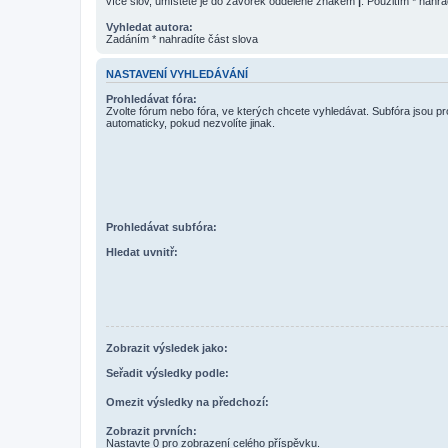
více slov, umístěte je do závorek oddělené znakem
|
. Použitím * nahra
Vyhledat autora:
Zadáním * nahradíte část slova
NASTAVENÍ VYHLEDÁVÁNÍ
Prohledávat fóra:
Zvolte fórum nebo fóra, ve kterých chcete vyhledávat. Subfóra jsou p
automaticky, pokud nezvolíte jinak.
Prohledávat subfóra:
Hledat uvnitř:
Zobrazit výsledek jako:
Seřadit výsledky podle:
Omezit výsledky na předchozí:
Zobrazit prvních:
Nastavte 0 pro zobrazení celého příspěvku.