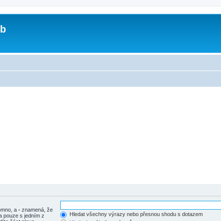
ub
tomno, a
-
znamená, že
Hledat všechny výrazy nebo přesnou shodu s dotazem
a pouze s jedním z