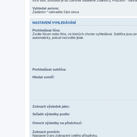
více slov, umístěte je do závorek oddělené znakem
|
. Použitím * nahra
Vyhledat autora:
Zadáním * nahradíte část slova
NASTAVENÍ VYHLEDÁVÁNÍ
Prohledávat fóra:
Zvolte fórum nebo fóra, ve kterých chcete vyhledávat. Subfóra jsou p
automaticky, pokud nezvolíte jinak.
Prohledávat subfóra:
Hledat uvnitř:
Zobrazit výsledek jako:
Seřadit výsledky podle:
Omezit výsledky na předchozí:
Zobrazit prvních:
Nastavte 0 pro zobrazení celého příspěvku.