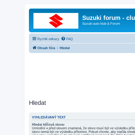
Suzuki forum - cl
Suzuki auto klub & Forum
Rychlé odkazy
FAQ
Obsah fóra
Hledat
Hledat
VYHLEDÁVANÝ TEXT
Hledat klíčová slova:
Umístění
+
před slovem znamená, že slovo musí být ve výsledku pří
slovo nemá být ve výsledku přítomno. Pokud chcete, aby stačila shod