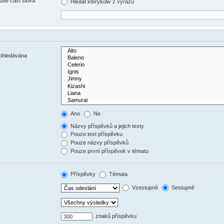
díte část slova
Hledat kterýkoliv z výrazů
rohledávána
Ano
Ne
Názvy příspěvků a jejich texty
Pouze text příspěvku
Pouze názvy příspěvků
Pouze první příspěvek v tématu
Příspěvky
Témata
Vzestupně
Sestupně
znaků příspěvku