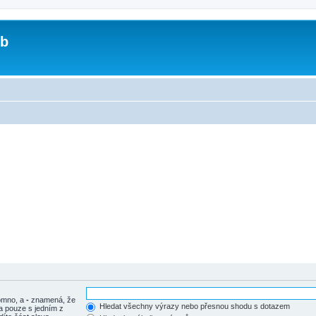
ub
tomno, a
-
znamená, že
Hledat všechny výrazy nebo přesnou shodu s dotazem
a pouze s jedním z