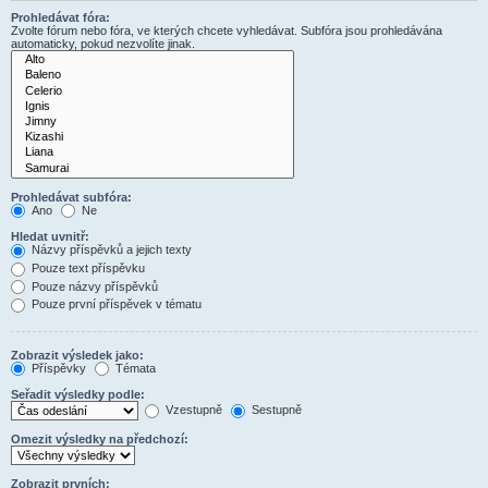
Prohledávat fóra:
Zvolte fórum nebo fóra, ve kterých chcete vyhledávat. Subfóra jsou prohledávána
automaticky, pokud nezvolíte jinak.
Prohledávat subfóra:
Ano
Ne
Hledat uvnitř:
Názvy příspěvků a jejich texty
Pouze text příspěvku
Pouze názvy příspěvků
Pouze první příspěvek v tématu
Zobrazit výsledek jako:
Příspěvky
Témata
Seřadit výsledky podle:
Vzestupně
Sestupně
Omezit výsledky na předchozí:
Zobrazit prvních: