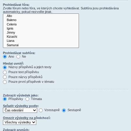
Prohledávat fóra:
Zvolte fórum nebo fóra, ve kterých chcete vyhledávat. Subfóra jsou prohledávána
automaticky, pokud nezvolíte jinak.
Prohledávat subfóra:
Ano
Ne
Hledat uvnitř:
Názvy příspěvků a jejich texty
Pouze text příspěvku
Pouze názvy příspěvků
Pouze první příspěvek v tématu
Zobrazit výsledek jako:
Příspěvky
Témata
Seřadit výsledky podle:
Vzestupně
Sestupně
Omezit výsledky na předchozí:
Zobrazit prvních: