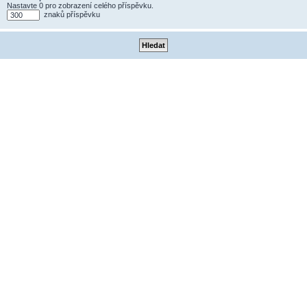
Nastavte 0 pro zobrazení celého příspěvku.
znaků příspěvku