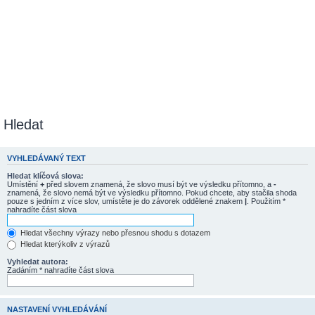
Hledat
VYHLEDÁVANÝ TEXT
Hledat klíčová slova:
Umístění
+
před slovem znamená, že slovo musí být ve výsledku přítomno, a
-
znamená, že slovo nemá být ve výsledku přítomno. Pokud chcete, aby stačila shoda
pouze s jedním z více slov, umístěte je do závorek oddělené znakem
|
. Použitím *
nahradíte část slova
Hledat všechny výrazy nebo přesnou shodu s dotazem
Hledat kterýkoliv z výrazů
Vyhledat autora:
Zadáním * nahradíte část slova
NASTAVENÍ VYHLEDÁVÁNÍ