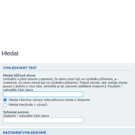
Hledat
VYHLEDÁVANÝ TEXT
Hledat klíčová slova:
Umístění
+
před slovem znamená, že slovo musí být ve výsledku přítomno, a
-
znamená, že slovo nemá být ve výsledku přítomno. Pokud chcete, aby stačila shoda
pouze s jedním z více slov, umístěte je do závorek oddělené znakem
|
. Použitím *
nahradíte část slova
Hledat všechny výrazy nebo přesnou shodu s dotazem
Hledat kterýkoliv z výrazů
Vyhledat autora:
Zadáním * nahradíte část slova
NASTAVENÍ VYHLEDÁVÁNÍ