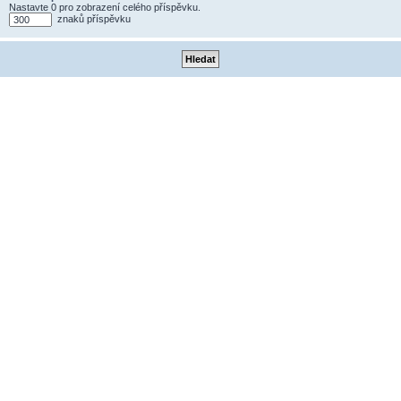
Nastavte 0 pro zobrazení celého příspěvku.
znaků příspěvku