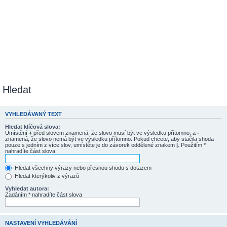
Hledat
VYHLEDÁVANÝ TEXT
Hledat klíčová slova:
Umístění
+
před slovem znamená, že slovo musí být ve výsledku přítomno, a
-
znamená, že slovo nemá být ve výsledku přítomno. Pokud chcete, aby stačila shoda
pouze s jedním z více slov, umístěte je do závorek oddělené znakem
|
. Použitím *
nahradíte část slova
Hledat všechny výrazy nebo přesnou shodu s dotazem
Hledat kterýkoliv z výrazů
Vyhledat autora:
Zadáním * nahradíte část slova
NASTAVENÍ VYHLEDÁVÁNÍ