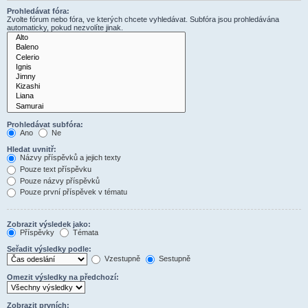
Prohledávat fóra:
Zvolte fórum nebo fóra, ve kterých chcete vyhledávat. Subfóra jsou prohledávána
automaticky, pokud nezvolíte jinak.
Prohledávat subfóra:
Ano
Ne
Hledat uvnitř:
Názvy příspěvků a jejich texty
Pouze text příspěvku
Pouze názvy příspěvků
Pouze první příspěvek v tématu
Zobrazit výsledek jako:
Příspěvky
Témata
Seřadit výsledky podle:
Vzestupně
Sestupně
Omezit výsledky na předchozí:
Zobrazit prvních: