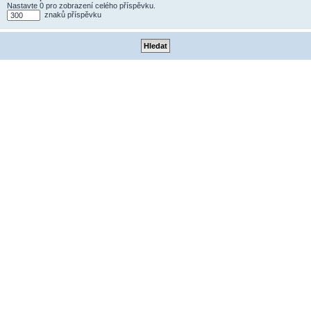
Nastavte 0 pro zobrazení celého příspěvku.
znaků příspěvku