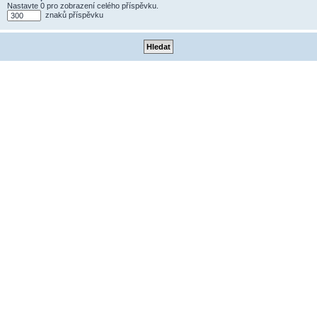
Nastavte 0 pro zobrazení celého příspěvku.
znaků příspěvku