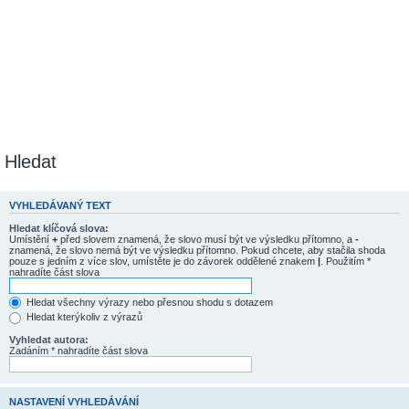
Hledat
VYHLEDÁVANÝ TEXT
Hledat klíčová slova:
Umístění
+
před slovem znamená, že slovo musí být ve výsledku přítomno, a
-
znamená, že slovo nemá být ve výsledku přítomno. Pokud chcete, aby stačila shoda
pouze s jedním z více slov, umístěte je do závorek oddělené znakem
|
. Použitím *
nahradíte část slova
Hledat všechny výrazy nebo přesnou shodu s dotazem
Hledat kterýkoliv z výrazů
Vyhledat autora:
Zadáním * nahradíte část slova
NASTAVENÍ VYHLEDÁVÁNÍ