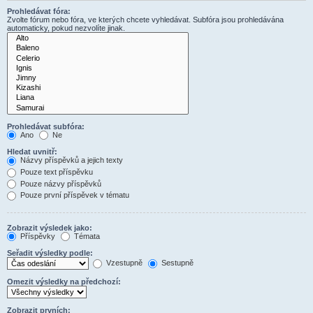
Prohledávat fóra:
Zvolte fórum nebo fóra, ve kterých chcete vyhledávat. Subfóra jsou prohledávána
automaticky, pokud nezvolíte jinak.
Prohledávat subfóra:
Ano
Ne
Hledat uvnitř:
Názvy příspěvků a jejich texty
Pouze text příspěvku
Pouze názvy příspěvků
Pouze první příspěvek v tématu
Zobrazit výsledek jako:
Příspěvky
Témata
Seřadit výsledky podle:
Vzestupně
Sestupně
Omezit výsledky na předchozí:
Zobrazit prvních: