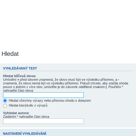
Hledat
VYHLEDÁVANÝ TEXT
Hledat klíčová slova:
Umístění
+
před slovem znamená, že slovo musí být ve výsledku přítomno, a
-
znamená, že slovo nemá být ve výsledku přítomno. Pokud chcete, aby stačila shoda
pouze s jedním z více slov, umístěte je do závorek oddělené znakem
|
. Použitím *
nahradíte část slova
Hledat všechny výrazy nebo přesnou shodu s dotazem
Hledat kterýkoliv z výrazů
Vyhledat autora:
Zadáním * nahradíte část slova
NASTAVENÍ VYHLEDÁVÁNÍ