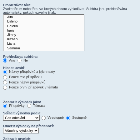
Prohledávat fóra:
Zvolte fórum nebo fóra, ve kterých chcete vyhledávat. Subfóra jsou prohledávána
automaticky, pokud nezvolíte jinak.
Prohledávat subfóra:
Ano
Ne
Hledat uvnitř:
Názvy příspěvků a jejich texty
Pouze text příspěvku
Pouze názvy příspěvků
Pouze první příspěvek v tématu
Zobrazit výsledek jako:
Příspěvky
Témata
Seřadit výsledky podle:
Vzestupně
Sestupně
Omezit výsledky na předchozí:
Zobrazit prvních: