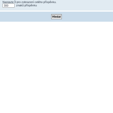
Nastavte 0 pro zobrazení celého příspěvku.
znaků příspěvku