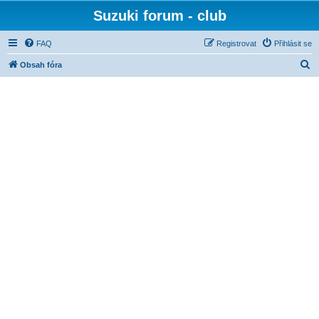
Suzuki forum - club
FAQ
Registrovat
Přihlásit se
H
Obsah fóra
l
e
d
a
t