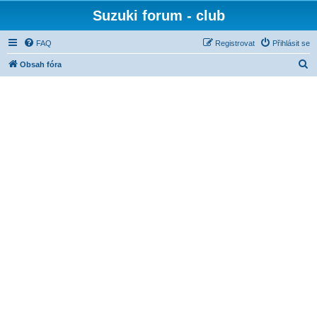
Suzuki forum - club
FAQ
Registrovat
Přihlásit se
H
Obsah fóra
l
e
d
a
t