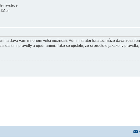
ždé návštěvě
hlášení
 vteřin a dává vám mnohem větší možnosti. Administrátor fóra též může dávat rozšíře
 s dalšími pravidly a ujednáními. Také se ujistěte, že si přečtete jakákoliv pravidla, 