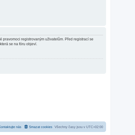
né pravomoci registrovaným uživatelům. Před registrací se
která se na fóru objeví.
Kontaktujte nás
Smazat cookies
Všechny časy jsou v
UTC+02:00