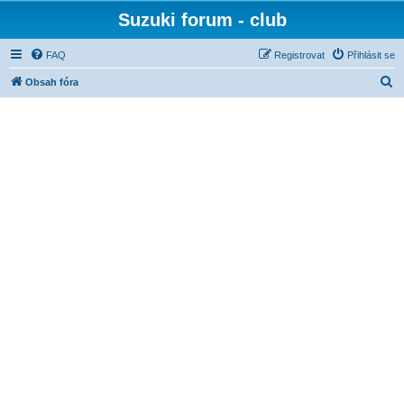
Suzuki forum - club
FAQ
Registrovat
Přihlásit se
H
Obsah fóra
l
e
d
a
t