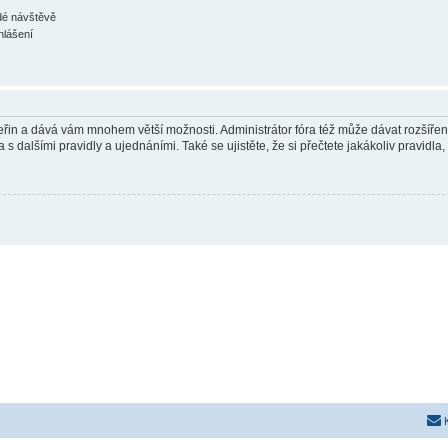
ždé návštěvě
hlášení
 vteřin a dává vám mnohem větší možnosti. Administrátor fóra též může dávat rozšíře
 s dalšími pravidly a ujednáními. Také se ujistěte, že si přečtete jakákoliv pravidla, 