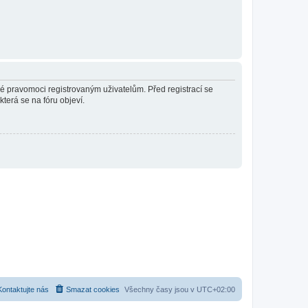
né pravomoci registrovaným uživatelům. Před registrací se
která se na fóru objeví.
Kontaktujte nás
Smazat cookies
Všechny časy jsou v
UTC+02:00