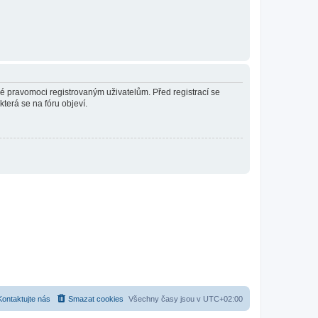
né pravomoci registrovaným uživatelům. Před registrací se
která se na fóru objeví.
Kontaktujte nás
Smazat cookies
Všechny časy jsou v
UTC+02:00