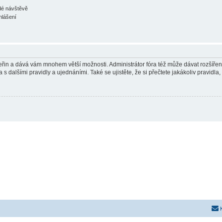
ždé návštěvě
hlášení
 vteřin a dává vám mnohem větší možnosti. Administrátor fóra též může dávat rozšíře
 s dalšími pravidly a ujednáními. Také se ujistěte, že si přečtete jakákoliv pravidla, 