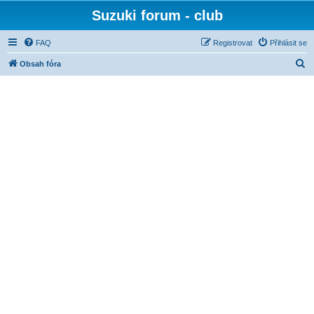
Suzuki forum - club
FAQ
Registrovat
Přihlásit se
H
Obsah fóra
l
e
d
a
t