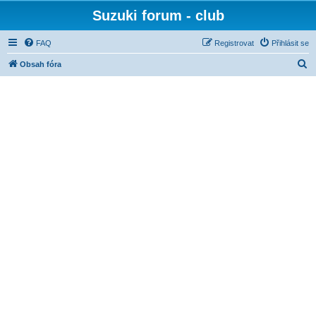
Suzuki forum - club
FAQ
Registrovat
Přihlásit se
H
Obsah fóra
l
e
d
a
t