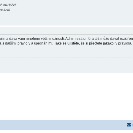
ždé návštěvě
hlášení
 vteřin a dává vám mnohem větší možnosti. Administrátor fóra též může dávat rozšíře
 s dalšími pravidly a ujednáními. Také se ujistěte, že si přečtete jakákoliv pravidla, 