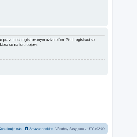
né pravomoci registrovaným uživatelům. Před registrací se
která se na fóru objeví.
Kontaktujte nás
Smazat cookies
Všechny časy jsou v
UTC+02:00