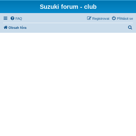
Suzuki forum - club
FAQ
Registrovat
Přihlásit se
H
Obsah fóra
l
e
d
a
t