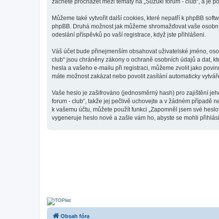
začnete procházet mezi tématy na „Suzuki forum - club“, a je p
Můžeme také vytvořit další cookies, které nepatří k phpBB soft
phpBB. Druhá možnost jak můžeme shromažďovat vaše osobní úda
odeslání příspěvků po vaší registrace, když jste přihlášeni.
Váš účet bude přinejmenším obsahovat uživatelské jméno, osobn
club“ jsou chráněny zákony o ochraně osobních údajů a dat, kt
hesla a vašeho e-mailu při registraci, můžeme zvolit jako pov
máte možnost zakázat nebo povolit zasílání automaticky vytvá
Vaše heslo je zašifrováno (jednosměrný hash) pro zajištění jeh
forum - club“, takže jej pečlivě uchovejte a v žádném případě 
k vašemu účtu, můžete použít funkci „Zapomněl jsem své hesl
vygeneruje heslo nové a zašle vám ho, abyste se mohli přihlási
Obsah fóra