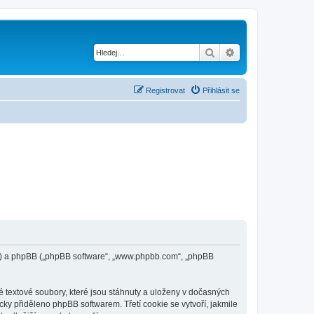
Hledat
Pokročilé hledání
Registrovat
Přihlásit se
443”) a phpBB („phpBB software“, „www.phpbb.com“, „phpBB
 textové soubory, které jsou stáhnuty a uloženy v dočasných
cky přiděleno phpBB softwarem. Třetí cookie se vytvoří, jakmile