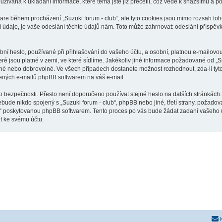
oužívána k ukládání informace, které téma jste již přečetli, což vede k snažšímu a 
ware během procházení „Suzuki forum - club“, ale tyto cookies jsou mimo rozsah toho
je, je vaše odeslání těchto údajů nám. Toto může zahrnovat: odeslání příspěvků j
í heslo, používané při přihlašování do vašeho účtu, a osobní, platnou e-mailovou
eré jsou platné v zemi, ve které sídlíme. Jakékoliv jiné informace požadované od 
inné nebo dobrovolné. Ve všech případech dostanete možnost rozhodnout, zda-li ty
řených e-mailů phpBB softwarem na váš e-mail.
o bezpečnosti. Přesto není doporučeno používat stejné heslo na dalších stránkách.
nebude nikdo spojený s „Suzuki forum - club“, phpBB nebo jiné, třetí strany, požado
o“ poskytovanou phpBB softwarem. Tento proces po vás bude žádat zadaní vašeho 
t ke svému účtu.