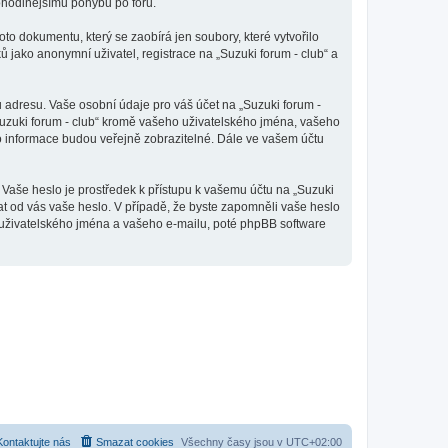
pohodlnějšímu pohybu po fóru.
to dokumentu, který se zaobírá jen soubory, které vytvořilo
ako anonymní uživatel, registrace na „Suzuki forum - club“ a
 adresu. Vaše osobní údaje pro váš účet na „Suzuki forum -
„Suzuki forum - club“ kromě vašeho uživatelského jména, vašeho
to informace budou veřejně zobrazitelné. Dále ve vašem účtu
 Vaše heslo je prostředek k přístupu k vašemu účtu na „Suzuki
vat od vás vaše heslo. V případě, že byste zapomněli vaše heslo
uživatelského jména a vašeho e-mailu, poté phpBB software
Kontaktujte nás
Smazat cookies
Všechny časy jsou v
UTC+02:00