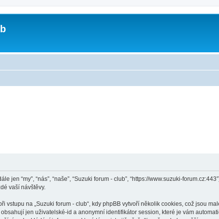
ub
(dále jen “my”, “nás”, “naše”, “Suzuki forum - club”, “https://www.suzuki-forum.cz:
dé vaší návštěvy.
vstupu na „Suzuki forum - club“, kdy phpBB vytvoří několik cookies, což jsou malé
bsahují jen uživatelské-id a anonymní identifikátor session, které je vám automati