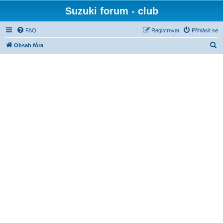
Suzuki forum - club
FAQ
Registrovat
Přihlásit se
H
Obsah fóra
l
e
d
a
t