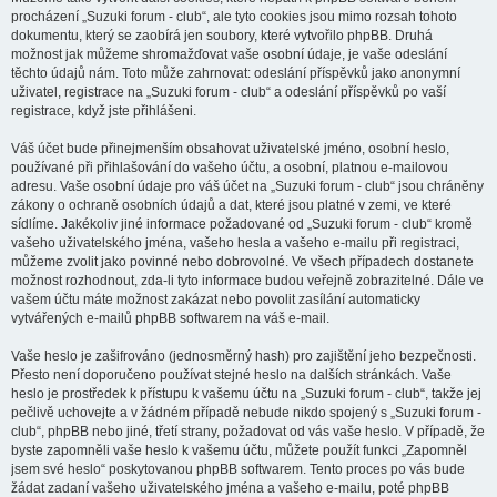
procházení „Suzuki forum - club“, ale tyto cookies jsou mimo rozsah tohoto
dokumentu, který se zaobírá jen soubory, které vytvořilo phpBB. Druhá
možnost jak můžeme shromažďovat vaše osobní údaje, je vaše odeslání
těchto údajů nám. Toto může zahrnovat: odeslání příspěvků jako anonymní
uživatel, registrace na „Suzuki forum - club“ a odeslání příspěvků po vaší
registrace, když jste přihlášeni.
Váš účet bude přinejmenším obsahovat uživatelské jméno, osobní heslo,
používané při přihlašování do vašeho účtu, a osobní, platnou e-mailovou
adresu. Vaše osobní údaje pro váš účet na „Suzuki forum - club“ jsou chráněny
zákony o ochraně osobních údajů a dat, které jsou platné v zemi, ve které
sídlíme. Jakékoliv jiné informace požadované od „Suzuki forum - club“ kromě
vašeho uživatelského jména, vašeho hesla a vašeho e-mailu při registraci,
můžeme zvolit jako povinné nebo dobrovolné. Ve všech případech dostanete
možnost rozhodnout, zda-li tyto informace budou veřejně zobrazitelné. Dále ve
vašem účtu máte možnost zakázat nebo povolit zasílání automaticky
vytvářených e-mailů phpBB softwarem na váš e-mail.
Vaše heslo je zašifrováno (jednosměrný hash) pro zajištění jeho bezpečnosti.
Přesto není doporučeno používat stejné heslo na dalších stránkách. Vaše
heslo je prostředek k přístupu k vašemu účtu na „Suzuki forum - club“, takže jej
pečlivě uchovejte a v žádném případě nebude nikdo spojený s „Suzuki forum -
club“, phpBB nebo jiné, třetí strany, požadovat od vás vaše heslo. V případě, že
byste zapomněli vaše heslo k vašemu účtu, můžete použít funkci „Zapomněl
jsem své heslo“ poskytovanou phpBB softwarem. Tento proces po vás bude
žádat zadaní vašeho uživatelského jména a vašeho e-mailu, poté phpBB