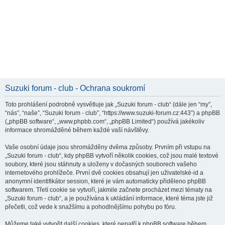
Suzuki forum - club - Ochrana soukromí
Toto prohlášení podrobně vysvětluje jak „Suzuki forum - club“ (dále jen “my”,
“nás”, “naše”, “Suzuki forum - club”, “https://www.suzuki-forum.cz:443”) a phpBB
(„phpBB software“, „www.phpbb.com“, „phpBB Limited“) používá jakékoliv
informace shromážděné během každé vaší návštěvy.
Vaše osobní údaje jsou shromážděny dvěma způsoby. Prvním při vstupu na
„Suzuki forum - club“, kdy phpBB vytvoří několik cookies, což jsou malé textové
soubory, které jsou stáhnuty a uloženy v dočasných souborech vašeho
internetového prohlížeče. První dvě cookies obsahují jen uživatelské-id a
anonymní identifikátor session, které je vám automaticky přiděleno phpBB
softwarem. Třetí cookie se vytvoří, jakmile začnete procházet mezi tématy na
„Suzuki forum - club“, a je používána k ukládání informace, které téma jste již
přečetli, což vede k snažšímu a pohodlnějšímu pohybu po fóru.
Můžeme také vytvořit další cookies, které nepatří k phpBB software během