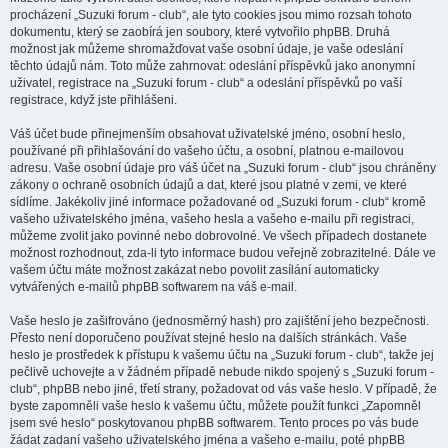
procházení „Suzuki forum - club“, ale tyto cookies jsou mimo rozsah tohoto
dokumentu, který se zaobírá jen soubory, které vytvořilo phpBB. Druhá
možnost jak můžeme shromažďovat vaše osobní údaje, je vaše odeslání
těchto údajů nám. Toto může zahrnovat: odeslání příspěvků jako anonymní
uživatel, registrace na „Suzuki forum - club“ a odeslání příspěvků po vaší
registrace, když jste přihlášeni.
Váš účet bude přinejmenším obsahovat uživatelské jméno, osobní heslo,
používané při přihlašování do vašeho účtu, a osobní, platnou e-mailovou
adresu. Vaše osobní údaje pro váš účet na „Suzuki forum - club“ jsou chráněny
zákony o ochraně osobních údajů a dat, které jsou platné v zemi, ve které
sídlíme. Jakékoliv jiné informace požadované od „Suzuki forum - club“ kromě
vašeho uživatelského jména, vašeho hesla a vašeho e-mailu při registraci,
můžeme zvolit jako povinné nebo dobrovolné. Ve všech případech dostanete
možnost rozhodnout, zda-li tyto informace budou veřejně zobrazitelné. Dále ve
vašem účtu máte možnost zakázat nebo povolit zasílání automaticky
vytvářených e-mailů phpBB softwarem na váš e-mail.
Vaše heslo je zašifrováno (jednosměrný hash) pro zajištění jeho bezpečnosti.
Přesto není doporučeno používat stejné heslo na dalších stránkách. Vaše
heslo je prostředek k přístupu k vašemu účtu na „Suzuki forum - club“, takže jej
pečlivě uchovejte a v žádném případě nebude nikdo spojený s „Suzuki forum -
club“, phpBB nebo jiné, třetí strany, požadovat od vás vaše heslo. V případě, že
byste zapomněli vaše heslo k vašemu účtu, můžete použít funkci „Zapomněl
jsem své heslo“ poskytovanou phpBB softwarem. Tento proces po vás bude
žádat zadaní vašeho uživatelského jména a vašeho e-mailu, poté phpBB