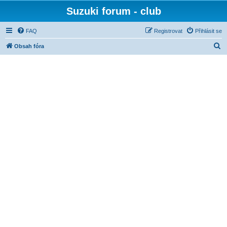
Suzuki forum - club
FAQ
Registrovat
Přihlásit se
H
Obsah fóra
l
e
d
a
t