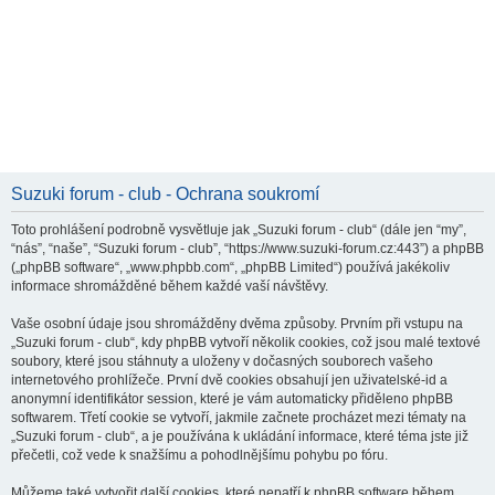
Suzuki forum - club - Ochrana soukromí
Toto prohlášení podrobně vysvětluje jak „Suzuki forum - club“ (dále jen “my”,
“nás”, “naše”, “Suzuki forum - club”, “https://www.suzuki-forum.cz:443”) a phpBB
(„phpBB software“, „www.phpbb.com“, „phpBB Limited“) používá jakékoliv
informace shromážděné během každé vaší návštěvy.
Vaše osobní údaje jsou shromážděny dvěma způsoby. Prvním při vstupu na
„Suzuki forum - club“, kdy phpBB vytvoří několik cookies, což jsou malé textové
soubory, které jsou stáhnuty a uloženy v dočasných souborech vašeho
internetového prohlížeče. První dvě cookies obsahují jen uživatelské-id a
anonymní identifikátor session, které je vám automaticky přiděleno phpBB
softwarem. Třetí cookie se vytvoří, jakmile začnete procházet mezi tématy na
„Suzuki forum - club“, a je používána k ukládání informace, které téma jste již
přečetli, což vede k snažšímu a pohodlnějšímu pohybu po fóru.
Můžeme také vytvořit další cookies, které nepatří k phpBB software během