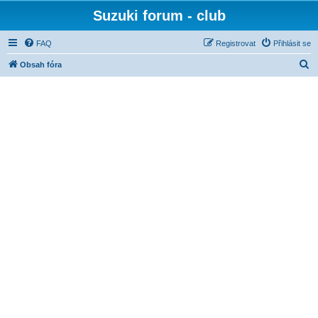
Suzuki forum - club
FAQ
Registrovat
Přihlásit se
H
Obsah fóra
l
e
d
a
t