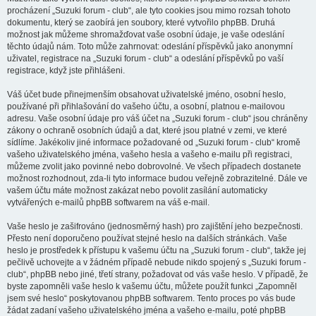
procházení „Suzuki forum - club“, ale tyto cookies jsou mimo rozsah tohoto
dokumentu, který se zaobírá jen soubory, které vytvořilo phpBB. Druhá
možnost jak můžeme shromažďovat vaše osobní údaje, je vaše odeslání
těchto údajů nám. Toto může zahrnovat: odeslání příspěvků jako anonymní
uživatel, registrace na „Suzuki forum - club“ a odeslání příspěvků po vaší
registrace, když jste přihlášeni.
Váš účet bude přinejmenším obsahovat uživatelské jméno, osobní heslo,
používané při přihlašování do vašeho účtu, a osobní, platnou e-mailovou
adresu. Vaše osobní údaje pro váš účet na „Suzuki forum - club“ jsou chráněny
zákony o ochraně osobních údajů a dat, které jsou platné v zemi, ve které
sídlíme. Jakékoliv jiné informace požadované od „Suzuki forum - club“ kromě
vašeho uživatelského jména, vašeho hesla a vašeho e-mailu při registraci,
můžeme zvolit jako povinné nebo dobrovolné. Ve všech případech dostanete
možnost rozhodnout, zda-li tyto informace budou veřejně zobrazitelné. Dále ve
vašem účtu máte možnost zakázat nebo povolit zasílání automaticky
vytvářených e-mailů phpBB softwarem na váš e-mail.
Vaše heslo je zašifrováno (jednosměrný hash) pro zajištění jeho bezpečnosti.
Přesto není doporučeno používat stejné heslo na dalších stránkách. Vaše
heslo je prostředek k přístupu k vašemu účtu na „Suzuki forum - club“, takže jej
pečlivě uchovejte a v žádném případě nebude nikdo spojený s „Suzuki forum -
club“, phpBB nebo jiné, třetí strany, požadovat od vás vaše heslo. V případě, že
byste zapomněli vaše heslo k vašemu účtu, můžete použít funkci „Zapomněl
jsem své heslo“ poskytovanou phpBB softwarem. Tento proces po vás bude
žádat zadaní vašeho uživatelského jména a vašeho e-mailu, poté phpBB