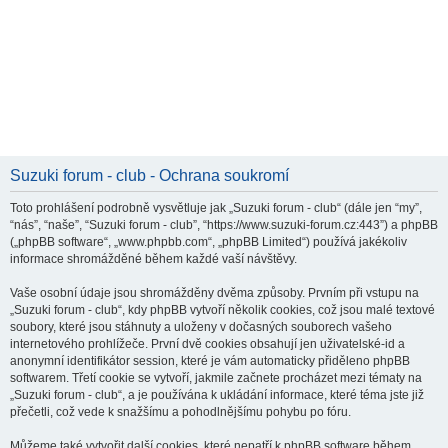
Suzuki forum - club - Ochrana soukromí
Toto prohlášení podrobně vysvětluje jak „Suzuki forum - club“ (dále jen “my”,
“nás”, “naše”, “Suzuki forum - club”, “https://www.suzuki-forum.cz:443”) a phpBB
(„phpBB software“, „www.phpbb.com“, „phpBB Limited“) používá jakékoliv
informace shromážděné během každé vaší návštěvy.
Vaše osobní údaje jsou shromážděny dvěma způsoby. Prvním při vstupu na
„Suzuki forum - club“, kdy phpBB vytvoří několik cookies, což jsou malé textové
soubory, které jsou stáhnuty a uloženy v dočasných souborech vašeho
internetového prohlížeče. První dvě cookies obsahují jen uživatelské-id a
anonymní identifikátor session, které je vám automaticky přiděleno phpBB
softwarem. Třetí cookie se vytvoří, jakmile začnete procházet mezi tématy na
„Suzuki forum - club“, a je používána k ukládání informace, které téma jste již
přečetli, což vede k snažšímu a pohodlnějšímu pohybu po fóru.
Můžeme také vytvořit další cookies, které nepatří k phpBB software během