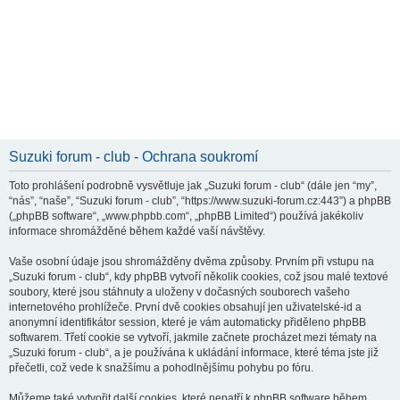
Suzuki forum - club - Ochrana soukromí
Toto prohlášení podrobně vysvětluje jak „Suzuki forum - club“ (dále jen “my”,
“nás”, “naše”, “Suzuki forum - club”, “https://www.suzuki-forum.cz:443”) a phpBB
(„phpBB software“, „www.phpbb.com“, „phpBB Limited“) používá jakékoliv
informace shromážděné během každé vaší návštěvy.
Vaše osobní údaje jsou shromážděny dvěma způsoby. Prvním při vstupu na
„Suzuki forum - club“, kdy phpBB vytvoří několik cookies, což jsou malé textové
soubory, které jsou stáhnuty a uloženy v dočasných souborech vašeho
internetového prohlížeče. První dvě cookies obsahují jen uživatelské-id a
anonymní identifikátor session, které je vám automaticky přiděleno phpBB
softwarem. Třetí cookie se vytvoří, jakmile začnete procházet mezi tématy na
„Suzuki forum - club“, a je používána k ukládání informace, které téma jste již
přečetli, což vede k snažšímu a pohodlnějšímu pohybu po fóru.
Můžeme také vytvořit další cookies, které nepatří k phpBB software během