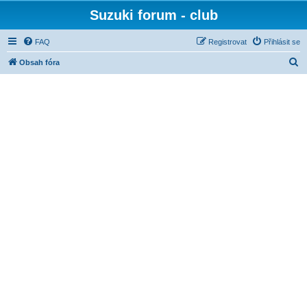
Suzuki forum - club
FAQ
Registrovat
Přihlásit se
H
Obsah fóra
l
e
d
a
t