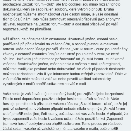
procházení „Suzuki forum - club“, ale tyto cookies jsou mimo rozsah tohoto
dokumentu, který se zaobírá jen soubory, které vytvořilo phpBB. Druhá
možnost jak můžeme shromažďovat vaše osobní údaje, je vaše odeslání
těchto údajů nám. Toto může zahrnovat: odeslání příspěvků jako anonymní
uživatel, registrace na „Suzuki forum - club“ a odeslání příspěvků po vaší
registrace, když jste přihlášeni.
Váš účet bude přinejmenším obsahovat uživatelské jméno, osobní heslo,
používané při přihlašování do vašeho účtu, a osobní, platnou e-mailovou
adresu. Vaše osobní údaje pro váš účet na „Suzuki forum - club“ jsou chráněny
zákony o ochraně osobních údajů a dat, které jsou platné v zemi, ve které
sídlíme. Jakékoliv jiné informace požadované od „Suzuki forum - club“ kromě
vašeho uživatelského jména, vašeho hesla a vašeho e-mailu při registraci,
můžeme zvolit jako povinné nebo dobrovolné. Ve všech případech dostanete
možnost rozhodnout, zda-li tyto informace budou veřejně zobrazitelné. Dále ve
vašem účtu máte možnost zakázat nebo povolit zasílání automaticky
vytvářených e-mailů phpBB softwarem na váš e-mail.
Vaše heslo je zašifrováno (jednosměrný hash) pro zajištění jeho bezpečnosti.
Přesto není doporučeno používat stejné heslo na dalších stránkách. Vaše
heslo je prostředek k přístupu k vašemu účtu na „Suzuki forum - club“, takže jej
pečlivě uchovejte a v žádném případě nebude nikdo spojený s „Suzuki forum -
club“, phpBB nebo jiné, třetí strany, požadovat od vás vaše heslo. V případě, že
byste zapomněli vaše heslo k vašemu účtu, můžete použít funkci „Zapomněl
jsem své heslo“ poskytovanou phpBB softwarem. Tento proces po vás bude
žádat zadaní vašeho uživatelského jména a vašeho e-mailu, poté phpBB