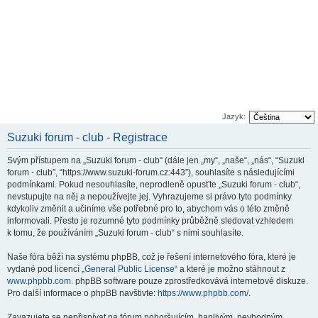
Jazyk:
Suzuki forum - club - Registrace
Svým přístupem na „Suzuki forum - club“ (dále jen „my“, „naše“, „nás“, “Suzuki
forum - club”, “https://www.suzuki-forum.cz:443”), souhlasíte s následujícími
podmínkami. Pokud nesouhlasíte, neprodleně opusťte „Suzuki forum - club“,
nevstupujte na něj a nepoužívejte jej. Vyhrazujeme si právo tyto podmínky
kdykoliv změnit a učiníme vše potřebné pro to, abychom vás o této změně
informovali. Přesto je rozumné tyto podmínky průběžně sledovat vzhledem
k tomu, že používáním „Suzuki forum - club“ s nimi souhlasíte.
Naše fóra běží na systému phpBB, což je řešení internetového fóra, které je
vydané pod licencí „
General Public License
“ a které je možno stáhnout z
www.phpbb.com
. phpBB software pouze zprostředkovává internetové diskuze.
Pro další informace o phpBB navštivte:
https://www.phpbb.com/
.
Zavazujete se nepřispívat na fórum pohoršujícím, hanlivým, nevhodným,