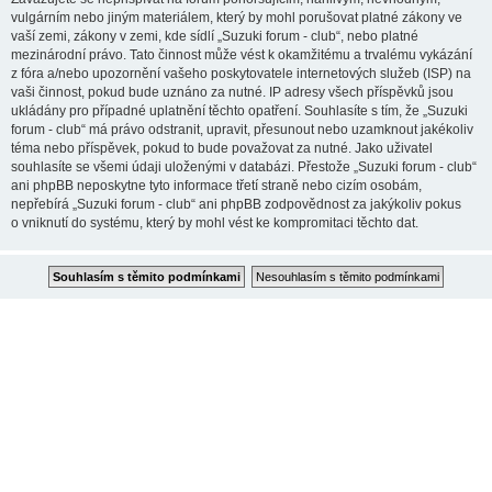
vulgárním nebo jiným materiálem, který by mohl porušovat platné zákony ve
vaší zemi, zákony v zemi, kde sídlí „Suzuki forum - club“, nebo platné
mezinárodní právo. Tato činnost může vést k okamžitému a trvalému vykázání
z fóra a/nebo upozornění vašeho poskytovatele internetových služeb (ISP) na
vaši činnost, pokud bude uznáno za nutné. IP adresy všech příspěvků jsou
ukládány pro případné uplatnění těchto opatření. Souhlasíte s tím, že „Suzuki
forum - club“ má právo odstranit, upravit, přesunout nebo uzamknout jakékoliv
téma nebo příspěvek, pokud to bude považovat za nutné. Jako uživatel
souhlasíte se všemi údaji uloženými v databázi. Přestože „Suzuki forum - club“
ani phpBB neposkytne tyto informace třetí straně nebo cizím osobám,
nepřebírá „Suzuki forum - club“ ani phpBB zodpovědnost za jakýkoliv pokus
o vniknutí do systému, který by mohl vést ke kompromitaci těchto dat.