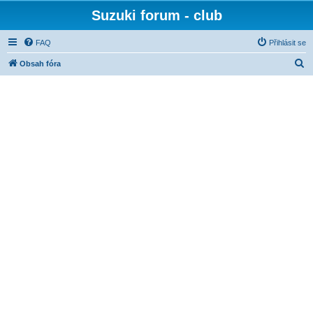
Suzuki forum - club
FAQ
Přihlásit se
H
Obsah fóra
l
e
d
a
t