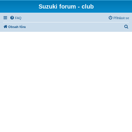
Suzuki forum - club
FAQ
Přihlásit se
H
Obsah fóra
l
e
d
a
t