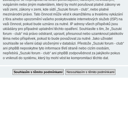
vulgárním nebo jiným materiálem, který by mohl porušovat platné zákony ve
vaší zemi, zákony v zemi, kde sídlí „Suzuki forum - club“, nebo platné
mezinárodní právo. Tato činnost může vést k okamžitému a trvalému vykázání
z fóra a/nebo upozornění vašeho poskytovatele internetových služeb (ISP) na
vaši činnost, pokud bude uznáno za nutné. IP adresy všech příspěvků jsou
ukládány pro případné uplatnění těchto opatření. Souhlasíte s tím, že „Suzuki
forum - club“ má právo odstranit, upravit, přesunout nebo uzamknout jakékoliv
téma nebo příspěvek, pokud to bude považovat za nutné. Jako uživatel
souhlasíte se všemi údaji uloženými v databázi. Přestože „Suzuki forum - club“
ani phpBB neposkytne tyto informace třetí straně nebo cizím osobám,
nepřebírá „Suzuki forum - club“ ani phpBB zodpovědnost za jakýkoliv pokus
o vniknutí do systému, který by mohl vést ke kompromitaci těchto dat.