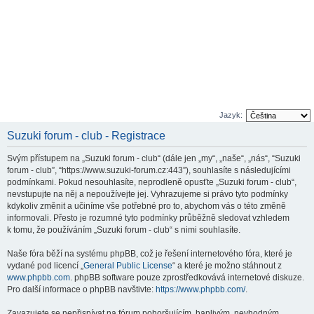
Jazyk:
Suzuki forum - club - Registrace
Svým přístupem na „Suzuki forum - club“ (dále jen „my“, „naše“, „nás“, “Suzuki
forum - club”, “https://www.suzuki-forum.cz:443”), souhlasíte s následujícími
podmínkami. Pokud nesouhlasíte, neprodleně opusťte „Suzuki forum - club“,
nevstupujte na něj a nepoužívejte jej. Vyhrazujeme si právo tyto podmínky
kdykoliv změnit a učiníme vše potřebné pro to, abychom vás o této změně
informovali. Přesto je rozumné tyto podmínky průběžně sledovat vzhledem
k tomu, že používáním „Suzuki forum - club“ s nimi souhlasíte.
Naše fóra běží na systému phpBB, což je řešení internetového fóra, které je
vydané pod licencí „
General Public License
“ a které je možno stáhnout z
www.phpbb.com
. phpBB software pouze zprostředkovává internetové diskuze.
Pro další informace o phpBB navštivte:
https://www.phpbb.com/
.
Zavazujete se nepřispívat na fórum pohoršujícím, hanlivým, nevhodným,