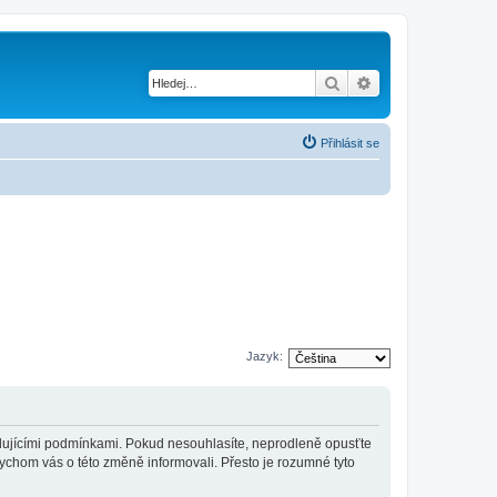
Hledat
Pokročilé hledání
Přihlásit se
Jazyk:
sledujícími podmínkami. Pokud nesouhlasíte, neprodleně opusťte
bychom vás o této změně informovali. Přesto je rozumné tyto