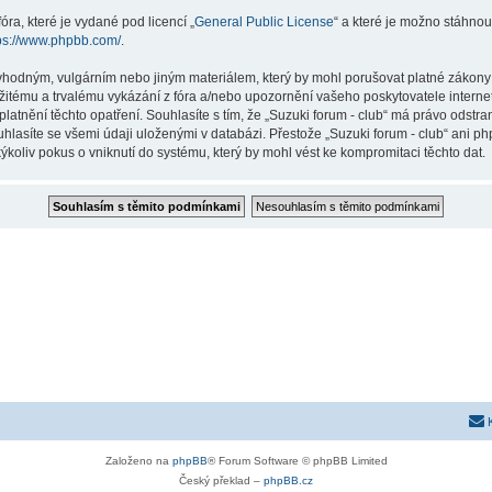
ra, které je vydané pod licencí „
General Public License
“ a které je možno stáhnou
ps://www.phpbb.com/
.
hodným, vulgárním nebo jiným materiálem, který by mohl porušovat platné zákony ve
žitému a trvalému vykázání z fóra a/nebo upozornění vašeho poskytovatele interne
latnění těchto opatření. Souhlasíte s tím, že „Suzuki forum - club“ má právo odstr
hlasíte se všemi údaji uloženými v databázi. Přestože „Suzuki forum - club“ ani p
koliv pokus o vniknutí do systému, který by mohl vést ke kompromitaci těchto dat.
Založeno na
phpBB
® Forum Software © phpBB Limited
Český překlad –
phpBB.cz