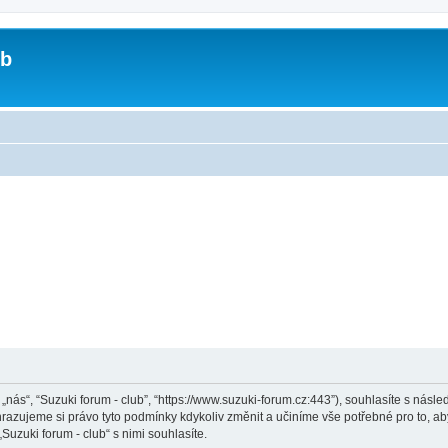
ub
, „nás“, “Suzuki forum - club”, “https://www.suzuki-forum.cz:443”), souhlasíte s ná
Vyhrazujeme si právo tyto podmínky kdykoliv změnit a učiníme vše potřebné pro to, a
zuki forum - club“ s nimi souhlasíte.