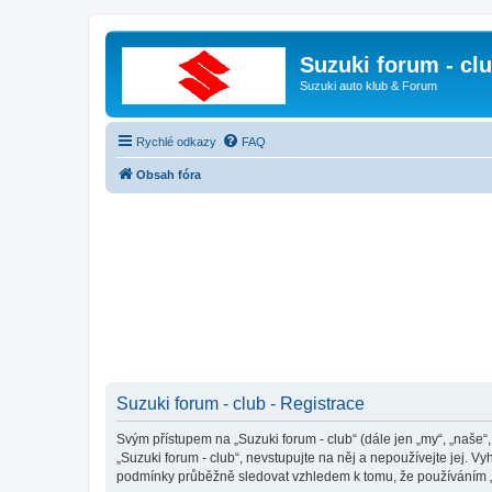
Suzuki forum - cl
Suzuki auto klub & Forum
Rychlé odkazy
FAQ
Obsah fóra
Suzuki forum - club - Registrace
Svým přístupem na „Suzuki forum - club“ (dále jen „my“, „naše“
„Suzuki forum - club“, nevstupujte na něj a nepoužívejte jej. 
podmínky průběžně sledovat vzhledem k tomu, že používáním „Su