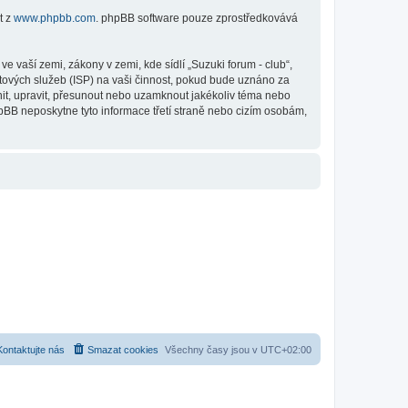
t z
www.phpbb.com
. phpBB software pouze zprostředkovává
 vaší zemi, zákony v zemi, kde sídlí „Suzuki forum - club“,
tových služeb (ISP) na vaši činnost, pokud bude uznáno za
anit, upravit, přesunout nebo uzamknout jakékoliv téma nebo
hpBB neposkytne tyto informace třetí straně nebo cizím osobám,
Kontaktujte nás
Smazat cookies
Všechny časy jsou v
UTC+02:00