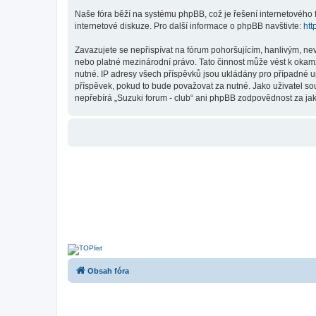
Naše fóra běží na systému phpBB, což je řešení internetového fó
internetové diskuze. Pro další informace o phpBB navštivte:
htt
Zavazujete se nepřispívat na fórum pohoršujícím, hanlivým, nev
nebo platné mezinárodní právo. Tato činnost může vést k okam
nutné. IP adresy všech příspěvků jsou ukládány pro případné up
příspěvek, pokud to bude považovat za nutné. Jako uživatel sou
nepřebírá „Suzuki forum - club“ ani phpBB zodpovědnost za jaký
Obsah fóra