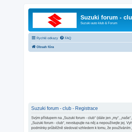
Suzuki forum - cl
Suzuki auto klub & Forum
Rychlé odkazy
FAQ
Obsah fóra
Suzuki forum - club - Registrace
Svým přístupem na „Suzuki forum - club“ (dále jen „my“, „naše“
„Suzuki forum - club“, nevstupujte na něj a nepoužívejte jej. 
podmínky průběžně sledovat vzhledem k tomu, že používáním „Su