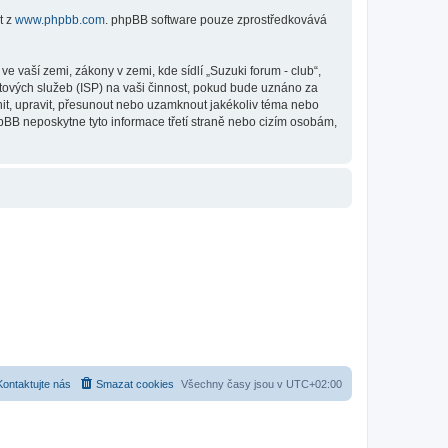
t z
www.phpbb.com
. phpBB software pouze zprostředkovává
 vaší zemi, zákony v zemi, kde sídlí „Suzuki forum - club“,
tových služeb (ISP) na vaši činnost, pokud bude uznáno za
anit, upravit, přesunout nebo uzamknout jakékoliv téma nebo
hpBB neposkytne tyto informace třetí straně nebo cizím osobám,
Kontaktujte nás
Smazat cookies
Všechny časy jsou v
UTC+02:00