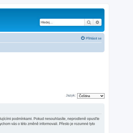
Hledat
Pokročilé hledání
Přihlásit se
Jazyk:
sledujícími podmínkami. Pokud nesouhlasíte, neprodleně opusťte
bychom vás o této změně informovali. Přesto je rozumné tyto