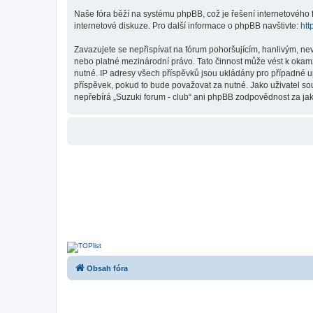
Naše fóra běží na systému phpBB, což je řešení internetového fó
internetové diskuze. Pro další informace o phpBB navštivte:
htt
Zavazujete se nepřispívat na fórum pohoršujícím, hanlivým, nev
nebo platné mezinárodní právo. Tato činnost může vést k okam
nutné. IP adresy všech příspěvků jsou ukládány pro případné up
příspěvek, pokud to bude považovat za nutné. Jako uživatel sou
nepřebírá „Suzuki forum - club“ ani phpBB zodpovědnost za jaký
Obsah fóra