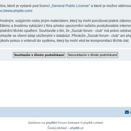
ra, které je vydané pod licencí „
General Public License
“ a které je možno stáhnou
ps://www.phpbb.com/
.
hodným, vulgárním nebo jiným materiálem, který by mohl porušovat platné zákony ve
žitému a trvalému vykázání z fóra a/nebo upozornění vašeho poskytovatele interne
latnění těchto opatření. Souhlasíte s tím, že „Suzuki forum - club“ má právo odstr
hlasíte se všemi údaji uloženými v databázi. Přestože „Suzuki forum - club“ ani p
koliv pokus o vniknutí do systému, který by mohl vést ke kompromitaci těchto dat.
Založeno na
phpBB
® Forum Software © phpBB Limited
Český překlad –
phpBB.cz