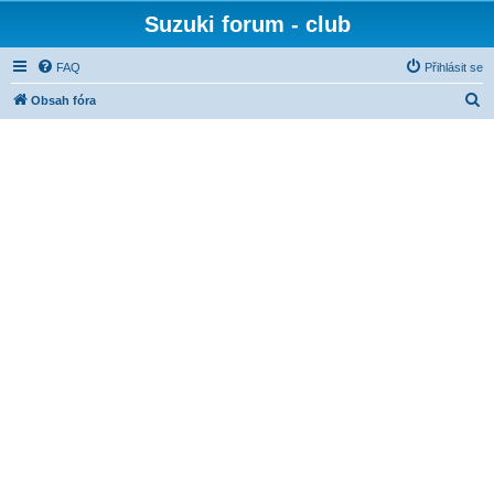
Suzuki forum - club
FAQ
Přihlásit se
H
Obsah fóra
l
e
d
a
t