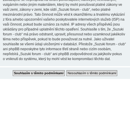
vulgárním nebo jiným materiálem, který by mohl porušovat platné zákony ve
vaší zemi, zákony v zemi, kde sídlí „Suzuki forum - club“, nebo platné
mezinárodní právo. Tato činnost může vést k okamžitému a trvalému vykázání
z fóra a/nebo upozornění vašeho poskytovatele internetových služeb (ISP) na
vaši činnost, pokud bude uznáno za nutné. IP adresy všech příspěvků jsou
ukládány pro případné uplatnění těchto opatření. Souhlasíte s tím, že „Suzuki
forum - club“ má právo odstranit, upravit, přesunout nebo uzamknout jakékoliv
téma nebo příspěvek, pokud to bude považovat za nutné. Jako uživatel
souhlasíte se všemi údaji uloženými v databázi. Přestože „Suzuki forum - club“
ani phpBB neposkytne tyto informace třetí straně nebo cizím osobám,
nepřebírá „Suzuki forum - club“ ani phpBB zodpovědnost za jakýkoliv pokus
o vniknutí do systému, který by mohl vést ke kompromitaci těchto dat.