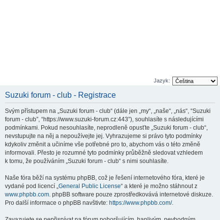
Jazyk:
Suzuki forum - club - Registrace
Svým přístupem na „Suzuki forum - club“ (dále jen „my“, „naše“, „nás“, “Suzuki
forum - club”, “https://www.suzuki-forum.cz:443”), souhlasíte s následujícími
podmínkami. Pokud nesouhlasíte, neprodleně opusťte „Suzuki forum - club“,
nevstupujte na něj a nepoužívejte jej. Vyhrazujeme si právo tyto podmínky
kdykoliv změnit a učiníme vše potřebné pro to, abychom vás o této změně
informovali. Přesto je rozumné tyto podmínky průběžně sledovat vzhledem
k tomu, že používáním „Suzuki forum - club“ s nimi souhlasíte.
Naše fóra běží na systému phpBB, což je řešení internetového fóra, které je
vydané pod licencí „
General Public License
“ a které je možno stáhnout z
www.phpbb.com
. phpBB software pouze zprostředkovává internetové diskuze.
Pro další informace o phpBB navštivte:
https://www.phpbb.com/
.
Zavazujete se nepřispívat na fórum pohoršujícím, hanlivým, nevhodným,