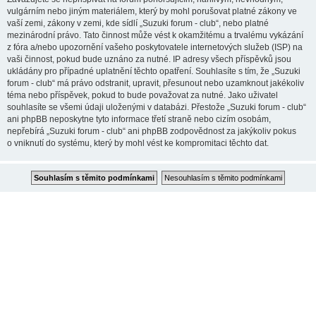
vulgárním nebo jiným materiálem, který by mohl porušovat platné zákony ve
vaší zemi, zákony v zemi, kde sídlí „Suzuki forum - club“, nebo platné
mezinárodní právo. Tato činnost může vést k okamžitému a trvalému vykázání
z fóra a/nebo upozornění vašeho poskytovatele internetových služeb (ISP) na
vaši činnost, pokud bude uznáno za nutné. IP adresy všech příspěvků jsou
ukládány pro případné uplatnění těchto opatření. Souhlasíte s tím, že „Suzuki
forum - club“ má právo odstranit, upravit, přesunout nebo uzamknout jakékoliv
téma nebo příspěvek, pokud to bude považovat za nutné. Jako uživatel
souhlasíte se všemi údaji uloženými v databázi. Přestože „Suzuki forum - club“
ani phpBB neposkytne tyto informace třetí straně nebo cizím osobám,
nepřebírá „Suzuki forum - club“ ani phpBB zodpovědnost za jakýkoliv pokus
o vniknutí do systému, který by mohl vést ke kompromitaci těchto dat.