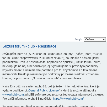
Jazyk:
Suzuki forum - club - Registrace
Svým přístupem na „Suzuki forum - club“ (dále jen „my“, „naše“, „nás“, “Suzuki
forum - club”, “https://www.suzuki-forum.cz:443”), souhlasíte s následujícími
podmínkami. Pokud nesouhlasíte, neprodleně opusťte „Suzuki forum - club“,
nevstupujte na něj a nepoužívejte jej. Vyhrazujeme si právo tyto podmínky
kdykoliv změnit a učiníme vše potřebné pro to, abychom vás o této změně
informovali. Přesto je rozumné tyto podmínky průběžně sledovat vzhledem
k tomu, že používáním „Suzuki forum - club“ s nimi souhlasíte.
Naše fóra běží na systému phpBB, což je řešení internetového fóra, které je
vydané pod licencí „
General Public License
“ a které je možno stáhnout z
www.phpbb.com
. phpBB software pouze zprostředkovává internetové diskuze.
Pro další informace o phpBB navštivte:
https://www.phpbb.com/
.
Zavazujete se nepřispívat na fórum pohoršujícím, hanlivým, nevhodným,