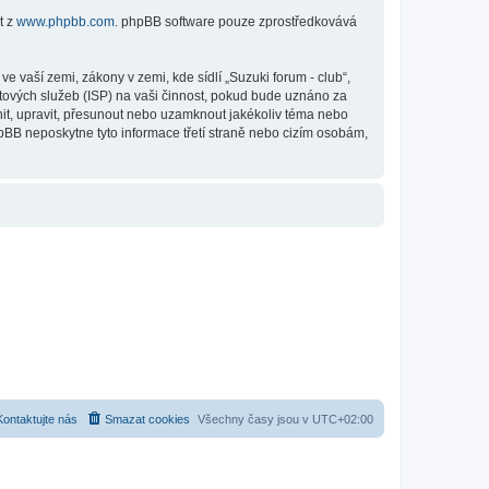
t z
www.phpbb.com
. phpBB software pouze zprostředkovává
 vaší zemi, zákony v zemi, kde sídlí „Suzuki forum - club“,
tových služeb (ISP) na vaši činnost, pokud bude uznáno za
anit, upravit, přesunout nebo uzamknout jakékoliv téma nebo
hpBB neposkytne tyto informace třetí straně nebo cizím osobám,
Kontaktujte nás
Smazat cookies
Všechny časy jsou v
UTC+02:00