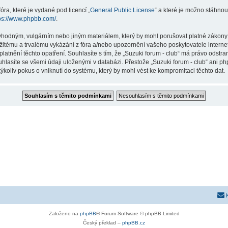
ra, které je vydané pod licencí „
General Public License
“ a které je možno stáhnou
ps://www.phpbb.com/
.
hodným, vulgárním nebo jiným materiálem, který by mohl porušovat platné zákony ve
žitému a trvalému vykázání z fóra a/nebo upozornění vašeho poskytovatele interne
latnění těchto opatření. Souhlasíte s tím, že „Suzuki forum - club“ má právo odstr
hlasíte se všemi údaji uloženými v databázi. Přestože „Suzuki forum - club“ ani p
koliv pokus o vniknutí do systému, který by mohl vést ke kompromitaci těchto dat.
Založeno na
phpBB
® Forum Software © phpBB Limited
Český překlad –
phpBB.cz