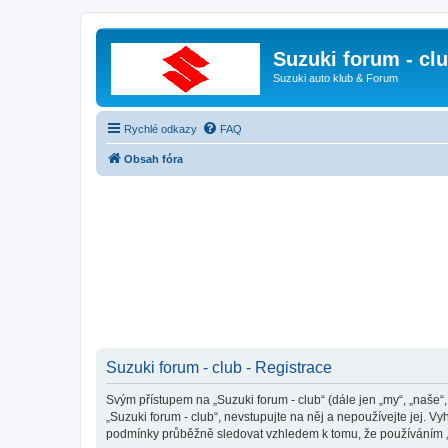
Suzuki forum - cl
Suzuki auto klub & Forum
Rychlé odkazy
FAQ
Obsah fóra
Suzuki forum - club - Registrace
Svým přístupem na „Suzuki forum - club“ (dále jen „my“, „naše“
„Suzuki forum - club“, nevstupujte na něj a nepoužívejte jej. 
podmínky průběžně sledovat vzhledem k tomu, že používáním „Su