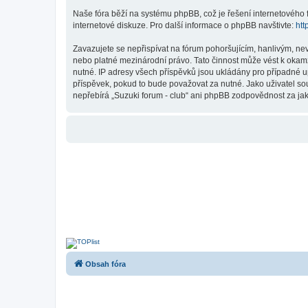
Naše fóra běží na systému phpBB, což je řešení internetového fó
internetové diskuze. Pro další informace o phpBB navštivte:
htt
Zavazujete se nepřispívat na fórum pohoršujícím, hanlivým, nev
nebo platné mezinárodní právo. Tato činnost může vést k okam
nutné. IP adresy všech příspěvků jsou ukládány pro případné up
příspěvek, pokud to bude považovat za nutné. Jako uživatel sou
nepřebírá „Suzuki forum - club“ ani phpBB zodpovědnost za jaký
Obsah fóra