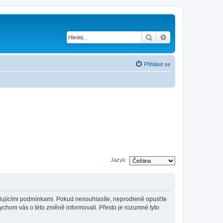
Hledat
Pokročilé hledání
Přihlásit se
Jazyk:
sledujícími podmínkami. Pokud nesouhlasíte, neprodleně opusťte
bychom vás o této změně informovali. Přesto je rozumné tyto