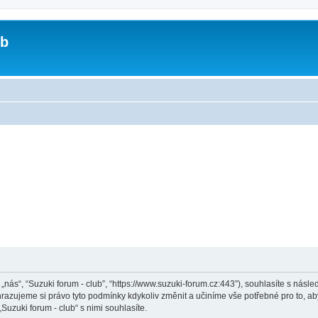
ub
, „nás“, “Suzuki forum - club”, “https://www.suzuki-forum.cz:443”), souhlasíte s ná
Vyhrazujeme si právo tyto podmínky kdykoliv změnit a učiníme vše potřebné pro to, a
zuki forum - club“ s nimi souhlasíte.