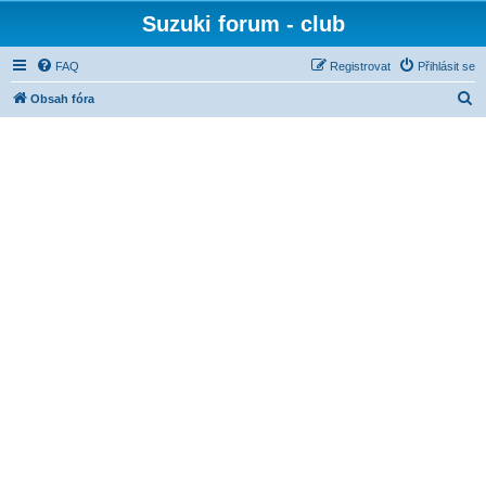
Suzuki forum - club
FAQ
Registrovat
Přihlásit se
H
Obsah fóra
l
e
d
a
t